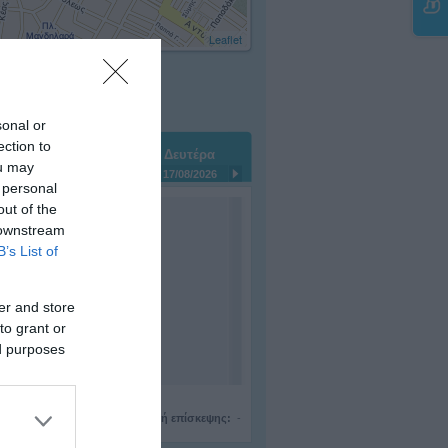
Leaflet
sonal or
ection to
Σάββατο
Κυριακή
Δευτέρα
ou may
15/08/2026
16/08/2026
17/08/2026
 personal
out of the
 downstream
B’s List of
er and store
to grant or
ed purposes
τεβού:
30 λεπτά,
Ενδεικτική τιμή επίσκεψης:
-