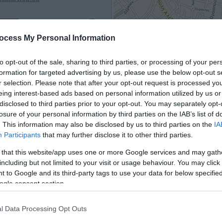
ocess My Personal Information
to opt-out of the sale, sharing to third parties, or processing of your per
formation for targeted advertising by us, please use the below opt-out s
Τρίτη
Τετάρτη
Πέμπτη
Παρασκευή
22, ΑΤΤΙΚΗΣ
r selection. Please note that after your opt-out request is processed y
11/08/2026
12/08/2026
13/08/2026
14/08/2026
eing interest-based ads based on personal information utilized by us or
15:00
15:00
15:00
disclosed to third parties prior to your opt-out. You may separately opt-
15:30
15:30
15:30
losure of your personal information by third parties on the IAB’s list of
16:00
16:00
16:00
. This information may also be disclosed by us to third parties on the
IA
16:30
16:30
16:30
Participants
that may further disclose it to other third parties.
17:00
17:00
17:00
 that this website/app uses one or more Google services and may gath
including but not limited to your visit or usage behaviour. You may click 
 to Google and its third-party tags to use your data for below specifi
ogle consent section.
Εκτιμώμενη διάρκεια ραν
l Data Processing Opt Outs