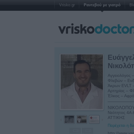
Vrisko.gr
Ραντεβού με γιατρό
Bl
Ευάγγε
Νικολό
Αγγειολόγος –
Φλεβών – Ενδ
Άκρων EVLT 
Αρτηρίας – Φλ
Έλκος – Αφρό
ΝΙΚΟΛΟΠΟΥ
Νεότητος 4Α 
ΑΤΤΙΚΗΣ
Παρέχεται η δ