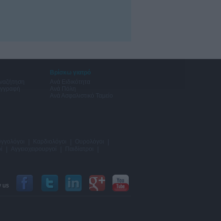
Βρίσκω γιατρό
Αναζήτηση
Ανά Ειδικότητα
Εγγραφή
Ανά Πόλη
Ανά Ασφαλιστικό Ταμείο
γγολόγοι
|
Καρδιολόγοι
|
Ουρολόγοι
|
ί
|
Αγγειοχειρουργοί
|
Παιδίατροι
|
w us