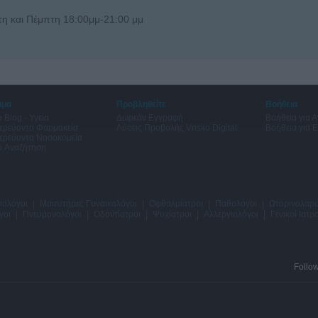
τη και Πέμπτη 18:00μμ-21:00 μμ
ιμα
Προβληθείτε
Βοήθεια
o Blog - Υγεία
Δωρεάν Εγγραφή
Βοήθεια για 
ερεύοντα Φαρμακεία
Λύσεις Προβολής Vrisko Digital
Βοήθεια για 
ερεύοντα Νοσοκομεία
o Αναζήτηση
ιολόγοι
|
Μαιευτήρες Γυναικολόγοι
|
Οφθαλμίατροι
|
Παθολόγοι
|
Ωτορινολαρυ
γοι
|
Πνευμονολόγοι
|
Οδοντίατροι
|
Ψυχίατροι
|
Αλλεργιολόγοι
|
Γενικοί Ιατρο
Follo