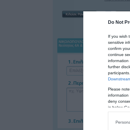
Do Not Pr
If you wish 
ΝΙΚΟΛΟΠΟΥΛΟΣ ΕΥΑΓΓΕΛΟΣ
sensitive in
Νεότητος 4Α & Πευκών, Νέο Ηράκλειο, 141
confirm you
continue se
information 
further disc
Επιλέξτε Ασφαλιστικό Ταμείο
participants
Downstream 
Please note
information 
deny consent
in below Go
Persona