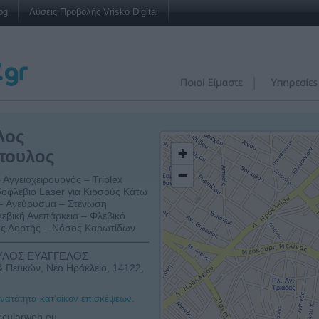
og
Λύσεις Προβολής Vrisko Digital
λος
+
πουλος
−
 Αγγειοχειρουργός – Triplex
οφλέβιο Laser για Κιρσούς Κάτω
– Ανεύρυσμα – Στένωση
εβική Ανεπάρκεια – Φλεβικό
ς Αορτής – Νόσος Καρωτίδων
ΛΟΣ ΕΥΑΓΓΕΛΟΣ
& Πευκών, Νέο Ηράκλειο, 14122,
υνατότητα κατ’οίκον επισκέψεων.