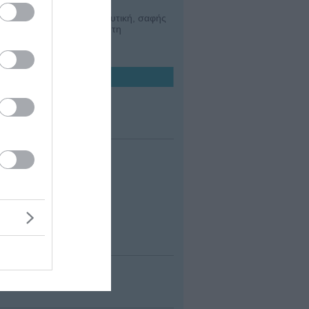
ατρού και ασθενούς - Αναλυτική, σαφής
υς αντιμετώπισης - Απόλυτη
ραφία και τις τελευταίες