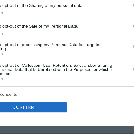
o opt-out of the Sharing of my personal data.
ικές αρχές μας είναι: - Ανάπτυξη άριστης σχέσης συνεργασίας μεταξύ ι
In
 πλήρης ενημέρωση του ασθενούς για το πρόβλημά του και τους τρόπο
μηρίωση των θεραπευτικών μας προτάσεων με βάση τη σύγχρονη βιβλιογ
υθυντήριες οδηγίες της Ευρωπαϊκής Αγγειοχειρουργικής Εταιρίας
o opt-out of the Sale of my Personal Data.
In
to opt-out of processing my Personal Data for Targeted
Διευθυντής Νοσ.Metropolitan
ing.
In
o opt-out of Collection, Use, Retention, Sale, and/or Sharing
ρτηριακές παθήσεις
ersonal Data that Is Unrelated with the Purposes for which it
lected.
όσος καρωτίδων
νευρίσματα
In
νδαγγειακή Αντιμετώπιση
εριφερική και διαβητική αγγειοπάθεια
λεβικές παθήσεις
consents
υρυαγγείες& κιρσοί κάτω άκρων
ιστοποιημένος ΕΟΠΥΥ μόνο για συνταγογράφηση και παραπεμπτικά
CONFIRM
αμείο ΥΕΘΑ - Λιμενικών - Ιδιωτικές ασφαλιστικές εταιρίες