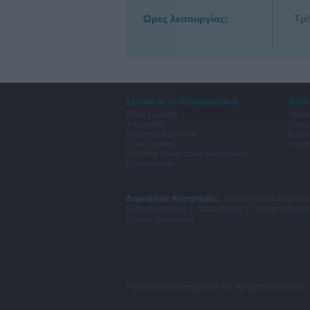
Ώρες λειτουργίας:
Τρί
Σχετικά με το Vriskodoctor.gr
Χρήσ
Ποιοι Είμαστε
Vrisk
Υπηρεσίες
Εφημ
Εγγραφή Ασθενούς
Εφημ
Όροι Χρήσης
Vrisk
Πολιτική προστασίας δεδομένων
Επικοινωνία
Δημοφιλείς Κατηγορίες:
Δερματολόγοι Αφροδισ
Ενδοκρινολόγοι
|
Νευρολόγοι
|
Γαστρεντερολό
Γενικοί χειρουργοί
Powered by
Newsphone SA
. All rights reserved.