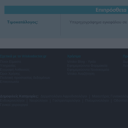
Τιμοκατάλογος:
Υπερηχογράφημα εγκεφάλου σε
Σχετικά με το Vriskodoctor.gr
Χρήσιμα
Πρ
Ποιοι Είμαστε
Vrisko Blog - Υγεία
Δω
Υπηρεσίες
Εφημερεύοντα Φαρμακεία
Λύσ
Εγγραφή Ασθενούς
Εφημερεύοντα Νοσοκομεία
Όροι Χρήσης
Vrisko Αναζήτηση
Πολιτική προστασίας δεδομένων
Επικοινωνία
Δημοφιλείς Κατηγορίες:
Δερματολόγοι Αφροδισιολόγοι
|
Μαιευτήρες Γυναικολόγ
Ενδοκρινολόγοι
|
Νευρολόγοι
|
Γαστρεντερολόγοι
|
Πνευμονολόγοι
|
Οδοντίατ
Γενικοί χειρουργοί