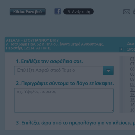
ΑΤΣΑΛΗ - ΣΤΟΥΓΙΑΝΝΟΥ ΒΙΚΥ
Δευ
Λ. Τσαλδάρη Παν. 52 & Πηλίου, έναντι μετρό Ανθούπολης,
Περιστέρι, 12134, ΑΤΤΙΚΗΣ
10/0
07
07
08
Επιλέξτε Ασφαλιστικό Ταμείο
08
09
09
10
15
15
16
16