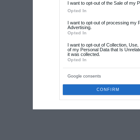
I want to opt-out of the Sale of my 
Please note that this web
Opted In
services and may gather an
I want to opt-out of processing my 
not limited to your visit o
Advertising.
Opted In
grant or deny consent to Go
I want to opt-out of Collection, Use
your data for below specif
of my Personal Data that Is Unrelat
it was collected.
consent section.
Opted In
Google consents
CONFIRM