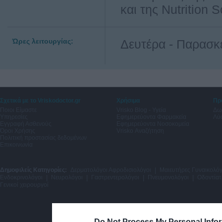
και της Nutrition
Ώρες λειτουργίας:
Δευτέρα - Παρασκ
Σχετικά με το Vriskodoctor.gr
Χρήσιμα
Πρ
Ποιοι Είμαστε
Vrisko Blog - Υγεία
Δω
Υπηρεσίες
Εφημερεύοντα Φαρμακεία
Λύσ
Εγγραφή Ασθενούς
Εφημερεύοντα Νοσοκομεία
Όροι Χρήσης
Vrisko Αναζήτηση
Πολιτική προστασίας δεδομένων
Επικοινωνία
Δημοφιλείς Κατηγορίες:
Δερματολόγοι Αφροδισιολόγοι
|
Μαιευτήρες Γυναικολόγ
Ενδοκρινολόγοι
|
Νευρολόγοι
|
Γαστρεντερολόγοι
|
Πνευμονολόγοι
|
Οδοντίατ
Γενικοί χειρουργοί
Do Not Process My Personal Info