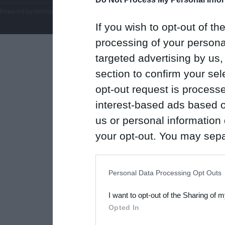
Powered by
Newsphone SA
. All rights reserved.
If you wish to opt-out of the
processing of your personal
targeted advertising by us
section to confirm your sel
opt-out request is proces
interest-based ads based o
us or personal information d
your opt-out. You may separ
disclosure of your personal
IAB’s list of downstream pa
Personal Data Processing Opt Outs
also be disclosed by us to 
I want to opt-out of the Sharing of 
Downstream Participants
th
Opted In
third parties.