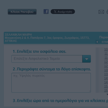
ΣΕΛΑΝΙΚΛΗ ΜΑΙΡΗ
Παρα
Μουρκούση 2 & Λ. Παπάγου 7, 3ος όροφος, Ζωγράφος, 15773,
ΑΤΤΙΚΗΣ
07/0
10
11
11
Επιλέξτε Ασφαλιστικό Ταμείο
12
12
13
13
14
14
15
15