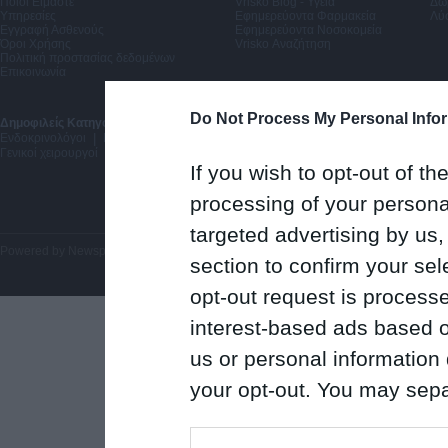
Ποιοι Είμαστε
Vrisko Blog - Υγεία
Δω
Υπηρεσίες
Εφημερεύοντα Φαρμακεία
Λύσ
Εγγραφή Ασθενούς
Εφημερεύοντα Νοσοκομεία
Όροι Χρήσης
Vrisko Αναζήτηση
Πολιτική προστασίας δεδομένων
Επικοινωνία
Do Not Process My Personal Info
Δημοφιλείς Κατηγορίες:
Δερματολόγοι Αφροδισιολόγοι
|
Μαιευτήρες Γυναικολόγ
Ενδοκρινολόγοι
|
Νευρολόγοι
|
Γαστρεντερολόγοι
|
Πνευμονολόγοι
|
Οδοντίατ
Γενικοί χειρουργοί
If you wish to opt-out of the
processing of your personal
targeted advertising by us
Powered by
Newsphone SA
. All rights reserved.
section to confirm your sel
opt-out request is proces
interest-based ads based o
us or personal information d
your opt-out. You may separ
disclosure of your personal