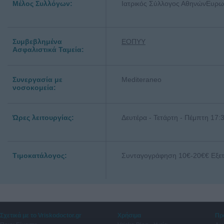
Μέλος Συλλόγων:
Ιατρικός Σύλλογος ΑθηνώνΕυρωπα
Συμβεβλημένα
ΕΟΠΥΥ
Ασφαλιστικά Ταμεία:
Συνεργασία με
Mediteraneo
νοσοκομεία:
Ώρες λειτουργίας:
Δευτέρα - Τετάρτη - Πέμπτη 17:
Τιμοκατάλογος:
Συνταγογράφηση 10€-20€€ Εξετ
Σχετικά με το Vriskodoctor.gr
Χρήσιμα
Πρ