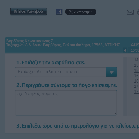
Βαρδάκας Κωνσταντίνος Ζ.
Δευ
Ταξιαρχών 8 & Αγίας Βαρβάρας, Παλαιό Φάληρο, 17563, ΑΤΤΙΚΗΣ
10/0
14
15
15
Επιλέξτε Ασφαλιστικό Ταμείο
16
16
17
17