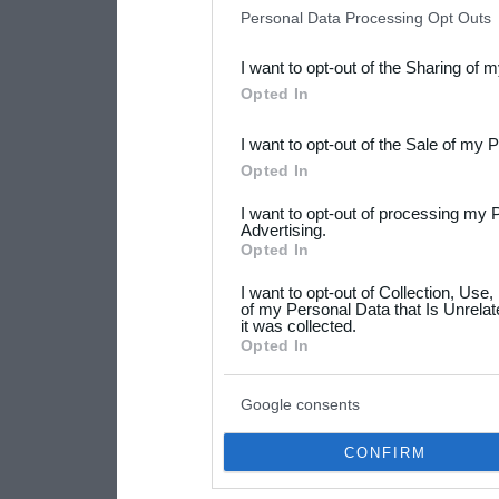
IAB’s list of downstream pa
Personal Data Processing Opt Outs
also be disclosed by us to 
I want to opt-out of the Sharing of 
Downstream Participants
th
Opted In
third parties.
I want to opt-out of the Sale of my 
Please note that this web
Opted In
services and may gather an
I want to opt-out of processing my 
not limited to your visit o
Advertising.
Opted In
grant or deny consent to Go
I want to opt-out of Collection, Use
your data for below specif
of my Personal Data that Is Unrelat
it was collected.
consent section.
Opted In
Google consents
CONFIRM