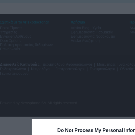
Σχετικά με το Vriskodoctor.gr
Χρήσιμα
Πρ
Ποιοι Είμαστε
Vrisko Blog - Υγεία
Δω
Υπηρεσίες
Εφημερεύοντα Φαρμακεία
Λύσ
Εγγραφή Ασθενούς
Εφημερεύοντα Νοσοκομεία
Όροι Χρήσης
Vrisko Αναζήτηση
Πολιτική προστασίας δεδομένων
Επικοινωνία
Δημοφιλείς Κατηγορίες:
Δερματολόγοι Αφροδισιολόγοι
|
Μαιευτήρες Γυναικολόγ
Ενδοκρινολόγοι
|
Νευρολόγοι
|
Γαστρεντερολόγοι
|
Πνευμονολόγοι
|
Οδοντίατ
Γενικοί χειρουργοί
Powered by
Newsphone SA
. All rights reserved.
Do Not Process My Personal Info