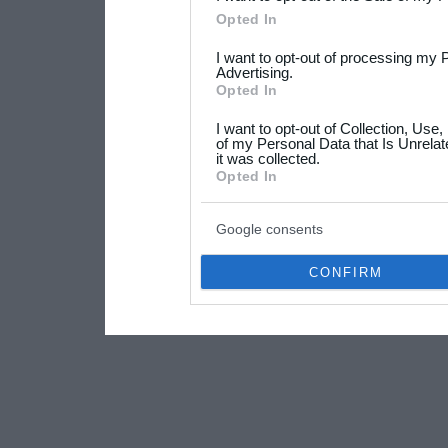
Please note that this web
Opted In
services and may gather an
I want to opt-out of processing my 
not limited to your visit o
Advertising.
Opted In
grant or deny consent to Go
I want to opt-out of Collection, Use
your data for below specif
of my Personal Data that Is Unrelat
it was collected.
consent section.
Opted In
Google consents
CONFIRM