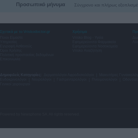
Προσωπικό μήνυμα
Σύνχρονο και πλήρως εξοπλισμένο
Σχετικά με το Vriskodoctor.gr
Χρήσιμα
Πρ
Ποιοι Είμαστε
Vrisko Blog - Υγεία
Δω
Υπηρεσίες
Εφημερεύοντα Φαρμακεία
Λύσ
Εγγραφή Ασθενούς
Εφημερεύοντα Νοσοκομεία
Όροι Χρήσης
Vrisko Αναζήτηση
Πολιτική προστασίας δεδομένων
Επικοινωνία
Δημοφιλείς Κατηγορίες:
Δερματολόγοι Αφροδισιολόγοι
|
Μαιευτήρες Γυναικολόγ
Ενδοκρινολόγοι
|
Νευρολόγοι
|
Γαστρεντερολόγοι
|
Πνευμονολόγοι
|
Οδοντίατ
Γενικοί χειρουργοί
Powered by
Newsphone SA
. All rights reserved.