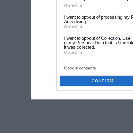
Please note that this web
Opted In
services and may gather an
I want to opt-out of processing my 
not limited to your visit o
Advertising.
Opted In
grant or deny consent to Go
I want to opt-out of Collection, Use
your data for below specif
of my Personal Data that Is Unrelat
it was collected.
consent section.
Opted In
Google consents
CONFIRM