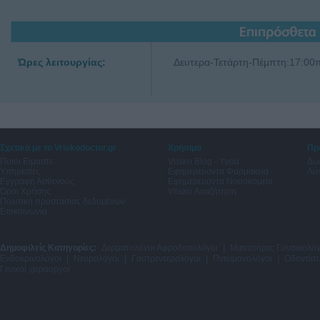
Ώρες λειτουργίας:
Δευτερα-Τετάρτη-Πέμπτη:17:00π
Σχετικά με το Vriskodoctor.gr
Χρήσιμα
Πρ
Ποιοι Είμαστε
Vrisko Blog - Υγεία
Δω
Υπηρεσίες
Εφημερεύοντα Φαρμακεία
Λύσ
Εγγραφή Ασθενούς
Εφημερεύοντα Νοσοκομεία
Όροι Χρήσης
Vrisko Αναζήτηση
Πολιτική προστασίας δεδομένων
Επικοινωνία
Δημοφιλείς Κατηγορίες:
Δερματολόγοι Αφροδισιολόγοι
|
Μαιευτήρες Γυναικολόγ
Ενδοκρινολόγοι
|
Νευρολόγοι
|
Γαστρεντερολόγοι
|
Πνευμονολόγοι
|
Οδοντίατ
Γενικοί χειρουργοί