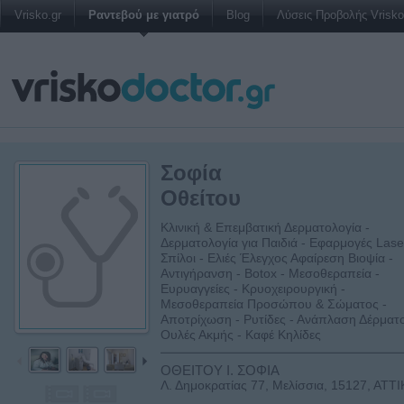
Vrisko.gr
Ραντεβού με γιατρό
Blog
Λύσεις Προβολής Vrisko 
Σοφία
Οθείτου
Κλινική & Επεμβατική Δερματολογία -
Δερματολογία για Παιδιά - Εφαρμογές Lase
Σπίλοι - Ελιές Έλεγχος Αφαίρεση Βιοψία -
Αντιγήρανση - Botox - Μεσοθεραπεία -
Ευρυαγγείες - Κρυοχειρουργική -
Μεσοθεραπεία Προσώπου & Σώματος -
Αποτρίχωση - Ρυτίδες - Ανάπλαση Δέρματο
Ουλές Ακμής - Καφέ Κηλίδες
ΟΘΕΙΤΟΥ Ι. ΣΟΦΙΑ
Λ. Δημοκρατίας 77, Μελίσσια, 15127, ΑΤΤ