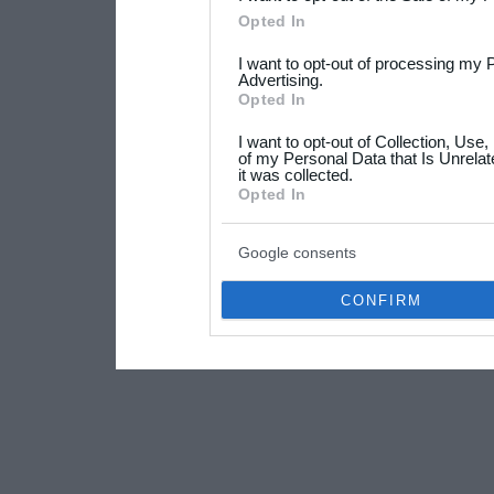
Please note that this web
Opted In
services and may gather an
I want to opt-out of processing my 
not limited to your visit o
Advertising.
Opted In
grant or deny consent to Go
I want to opt-out of Collection, Use
your data for below specif
of my Personal Data that Is Unrelat
it was collected.
consent section.
Opted In
Google consents
CONFIRM