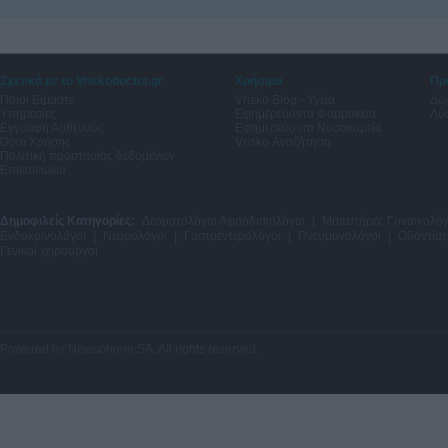
Σχετικά με το Vriskodoctor.gr
Χρήσιμα
Πρ
Ποιοι Είμαστε
Vrisko Blog - Υγεία
Δω
Υπηρεσίες
Εφημερεύοντα Φαρμακεία
Λύσ
Εγγραφή Ασθενούς
Εφημερεύοντα Νοσοκομεία
Όροι Χρήσης
Vrisko Αναζήτηση
Πολιτική προστασίας δεδομένων
Επικοινωνία
Δημοφιλείς Κατηγορίες:
Δερματολόγοι Αφροδισιολόγοι
|
Μαιευτήρες Γυναικολόγ
Ενδοκρινολόγοι
|
Νευρολόγοι
|
Γαστρεντερολόγοι
|
Πνευμονολόγοι
|
Οδοντίατ
Γενικοί χειρουργοί
Powered by
Newsphone SA
. All rights reserved.