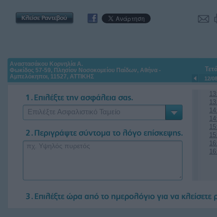
Αναστασάκου Κορνηλία Α.
Τετ
Φωκίδος 57-59, Πλησίον Νοσοκομείου Παίδων, Αθήνα -
Αμπελόκηποι, 11527, ΑΤΤΙΚΗΣ
12/0
13
13
14
Επιλέξτε Ασφαλιστικό Ταμείο
14
15
15
16
16