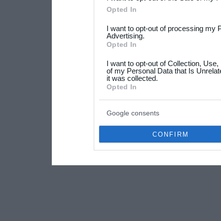
Please note that this web
Opted In
services and may gather an
I want to opt-out of processing my 
not limited to your visit o
Advertising.
Opted In
grant or deny consent to Go
I want to opt-out of Collection, Use
your data for below specif
of my Personal Data that Is Unrelat
it was collected.
consent section.
Opted In
Google consents
CONFIRM