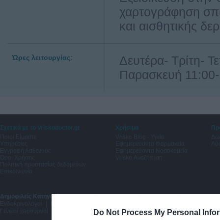
χαρτογράφηση σπί
και αισθητικής δε
Ώρες λειτουργίας:
Δευτέρα- Τρίτη- Τ
Παρασκευή 11:00-
Σχετικά με το Vriskodoctor.gr
Χρήσιμα
Πρ
Ποιοι Είμαστε
Vrisko Blog - Υγεία
Δω
Υπηρεσίες
Εφημερεύοντα Φαρμακεία
Λύσ
Εγγραφή Ασθενούς
Εφημερεύοντα Νοσοκομεία
Όροι Χρήσης
Vrisko Αναζήτηση
Πολιτική προστασίας δεδομένων
Επικοινωνία
Δημοφιλείς Κατηγορίες:
Δερματολόγοι Αφροδισιολόγοι
|
Μαιευτήρες Γυναικολόγ
Ενδοκρινολόγοι
|
Νευρολόγοι
|
Γαστρεντερολόγοι
|
Πνευμονολόγοι
|
Οδοντίατ
Γενικοί χειρουργοί
Do Not Process My Personal Info