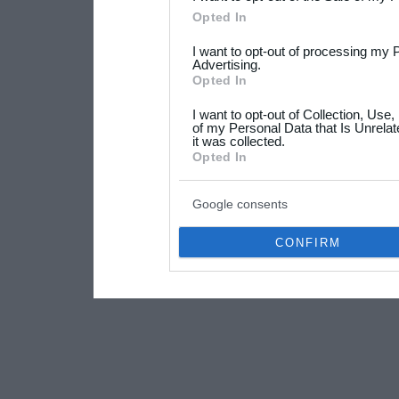
Please note that this web
Opted In
services and may gather an
I want to opt-out of processing my 
not limited to your visit o
Advertising.
Opted In
grant or deny consent to Go
I want to opt-out of Collection, Use
your data for below specif
of my Personal Data that Is Unrelat
it was collected.
consent section.
Opted In
Google consents
CONFIRM