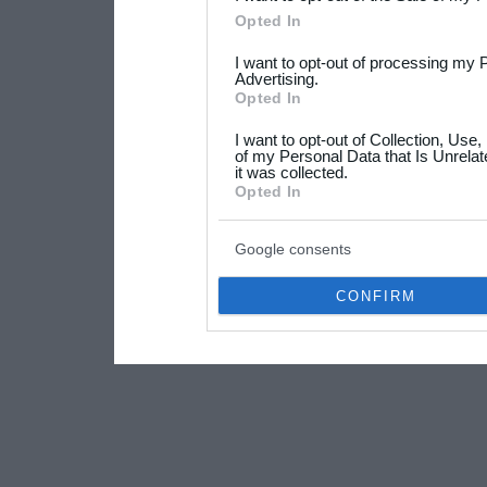
Please note that this web
Opted In
services and may gather an
I want to opt-out of processing my 
not limited to your visit o
Advertising.
Opted In
grant or deny consent to Go
I want to opt-out of Collection, Use
your data for below specif
of my Personal Data that Is Unrelat
it was collected.
consent section.
Opted In
Google consents
CONFIRM