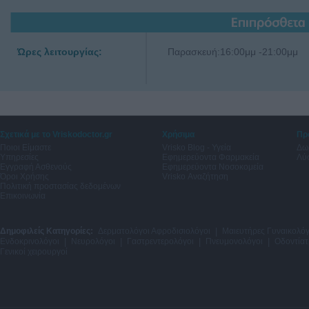
Ώρες λειτουργίας:
Παρασκευή:16:00μμ -21:00μμ
Σχετικά με το Vriskodoctor.gr
Χρήσιμα
Πρ
Ποιοι Είμαστε
Vrisko Blog - Υγεία
Δω
Υπηρεσίες
Εφημερεύοντα Φαρμακεία
Λύσ
Εγγραφή Ασθενούς
Εφημερεύοντα Νοσοκομεία
Όροι Χρήσης
Vrisko Αναζήτηση
Πολιτική προστασίας δεδομένων
Επικοινωνία
Δημοφιλείς Κατηγορίες:
Δερματολόγοι Αφροδισιολόγοι
|
Μαιευτήρες Γυναικολόγ
Ενδοκρινολόγοι
|
Νευρολόγοι
|
Γαστρεντερολόγοι
|
Πνευμονολόγοι
|
Οδοντίατ
Γενικοί χειρουργοί