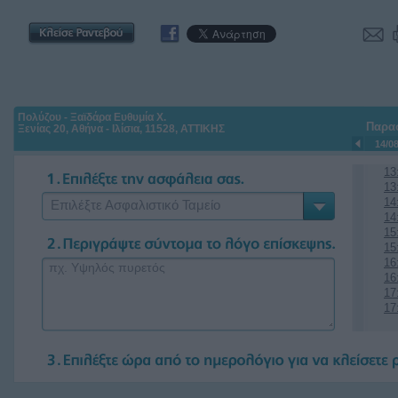
Πολύζου - Ξαϊδάρα Ευθυμία Χ.
Παρα
Ξενίας 20, Αθήνα - Ιλίσια, 11528, ΑΤΤΙΚΗΣ
14/0
13
13
14
Επιλέξτε Ασφαλιστικό Ταμείο
14
15
15
16
16
17
17