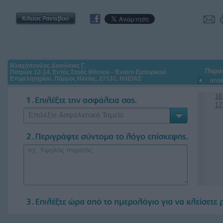
Βλαχόπουλος Διονύσιος Γ.
Παρα
Πατρών 12-14, Εντός Στοάς Φίτσιου - Έναντι Εμπορικού
Επιμελητηρίου, Πύργος Ηλείας, 27131, ΗΛΕΙΑΣ
07/0
16
17
Επιλέξτε Ασφαλιστικό Ταμείο