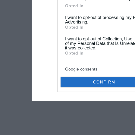
Please note that this web
Opted In
services and may gather an
I want to opt-out of processing my 
not limited to your visit o
Advertising.
Opted In
grant or deny consent to Go
I want to opt-out of Collection, Use
your data for below specif
of my Personal Data that Is Unrelat
it was collected.
consent section.
Opted In
Google consents
CONFIRM