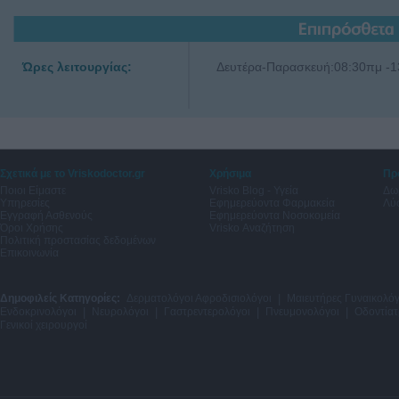
Ώρες λειτουργίας:
Δευτέρα-Παρασκευή:08:30πμ -1
Σχετικά με το Vriskodoctor.gr
Χρήσιμα
Πρ
Ποιοι Είμαστε
Vrisko Blog - Υγεία
Δω
Υπηρεσίες
Εφημερεύοντα Φαρμακεία
Λύσ
Εγγραφή Ασθενούς
Εφημερεύοντα Νοσοκομεία
Όροι Χρήσης
Vrisko Αναζήτηση
Πολιτική προστασίας δεδομένων
Επικοινωνία
Δημοφιλείς Κατηγορίες:
Δερματολόγοι Αφροδισιολόγοι
|
Μαιευτήρες Γυναικολόγ
Ενδοκρινολόγοι
|
Νευρολόγοι
|
Γαστρεντερολόγοι
|
Πνευμονολόγοι
|
Οδοντίατ
Γενικοί χειρουργοί