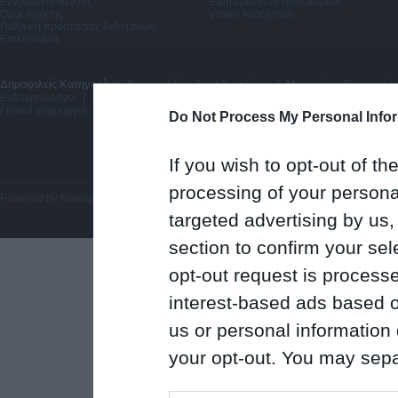
Εγγραφή Ασθενούς
Εφημερεύοντα Νοσοκομεία
Όροι Χρήσης
Vrisko Αναζήτηση
Πολιτική προστασίας δεδομένων
Επικοινωνία
Δημοφιλείς Κατηγορίες:
Δερματολόγοι Αφροδισιολόγοι
|
Μαιευτήρες Γυναικολόγ
Ενδοκρινολόγοι
|
Νευρολόγοι
|
Γαστρεντερολόγοι
|
Πνευμονολόγοι
|
Οδοντίατ
Γενικοί χειρουργοί
Do Not Process My Personal Info
If you wish to opt-out of the
processing of your personal
Powered by
Newsphone SA
. All rights reserved.
targeted advertising by us
section to confirm your sel
opt-out request is proces
interest-based ads based o
us or personal information d
your opt-out. You may separ
disclosure of your personal