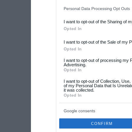
IAB’s list of downstream pa
Personal Data Processing Opt Outs
also be disclosed by us to 
I want to opt-out of the Sharing of 
Downstream Participants
th
Opted In
third parties.
I want to opt-out of the Sale of my 
Please note that this web
Opted In
services and may gather an
I want to opt-out of processing my 
not limited to your visit o
Advertising.
Opted In
grant or deny consent to Go
I want to opt-out of Collection, Use
your data for below specif
of my Personal Data that Is Unrelat
it was collected.
consent section.
Opted In
Google consents
CONFIRM