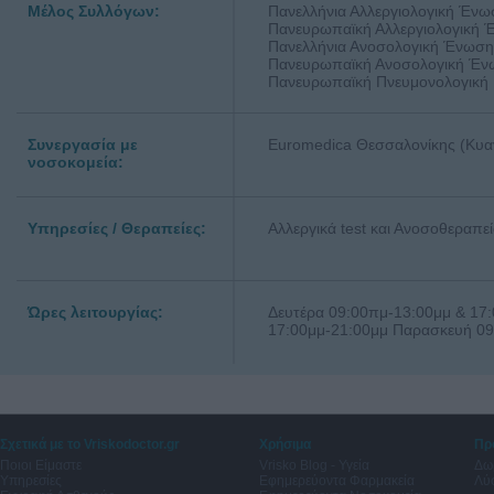
Μέλος Συλλόγων:
Πανελλήνια Αλλεργιολογική Ένω
Πανευρωπαϊκή Αλλεργιολογική
Πανελλήνια Ανοσολογική Ένωση
Πανευρωπαϊκή Ανοσολογική Έ
Πανευρωπαϊκή Πνευμονολογική 
Συνεργασία με
Euromedica Θεσσαλονίκης (Κυα
νοσοκομεία:
Υπηρεσίες / Θεραπείες:
Αλλεργικά test και Ανοσοθεραπε
Ώρες λειτουργίας:
Δευτέρα 09:00πμ-13:00μμ & 17
17:00μμ-21:00μμ Παρασκευή 09
Σχετικά με το Vriskodoctor.gr
Χρήσιμα
Πρ
Ποιοι Είμαστε
Vrisko Blog - Υγεία
Δω
Υπηρεσίες
Εφημερεύοντα Φαρμακεία
Λύσ