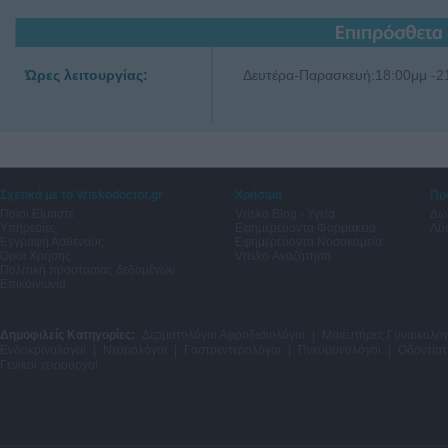
Ώρες λειτουργίας:
Δευτέρα-Παρασκευή:18:00μμ -2
Σχετικά με το Vriskodoctor.gr
Χρήσιμα
Πρ
Ποιοι Είμαστε
Vrisko Blog - Υγεία
Δω
Υπηρεσίες
Εφημερεύοντα Φαρμακεία
Λύσ
Εγγραφή Ασθενούς
Εφημερεύοντα Νοσοκομεία
Όροι Χρήσης
Vrisko Αναζήτηση
Πολιτική προστασίας δεδομένων
Επικοινωνία
Δημοφιλείς Κατηγορίες:
Δερματολόγοι Αφροδισιολόγοι
|
Μαιευτήρες Γυναικολόγ
Ενδοκρινολόγοι
|
Νευρολόγοι
|
Γαστρεντερολόγοι
|
Πνευμονολόγοι
|
Οδοντίατ
Γενικοί χειρουργοί