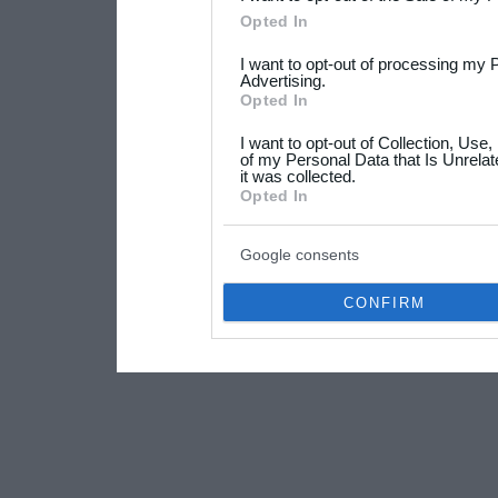
Please note that this web
Opted In
services and may gather an
I want to opt-out of processing my 
not limited to your visit o
Advertising.
Opted In
grant or deny consent to Go
I want to opt-out of Collection, Use
your data for below specif
of my Personal Data that Is Unrelat
it was collected.
consent section.
Opted In
Google consents
CONFIRM