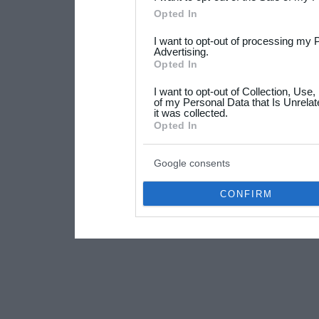
Please note that this web
Opted In
services and may gather an
I want to opt-out of processing my 
not limited to your visit o
Advertising.
Opted In
grant or deny consent to Go
I want to opt-out of Collection, Use
your data for below specif
of my Personal Data that Is Unrelat
it was collected.
consent section.
Opted In
Google consents
CONFIRM