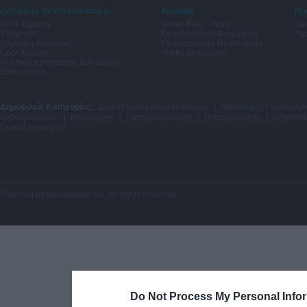
Σχετικά με το Vriskodoctor.gr
Χρήσιμα
Πρ
Ποιοι Είμαστε
Vrisko Blog - Υγεία
Δω
Υπηρεσίες
Εφημερεύοντα Φαρμακεία
Λύσ
Εγγραφή Ασθενούς
Εφημερεύοντα Νοσοκομεία
Όροι Χρήσης
Vrisko Αναζήτηση
Πολιτική προστασίας δεδομένων
Επικοινωνία
Δημοφιλείς Κατηγορίες:
Δερματολόγοι Αφροδισιολόγοι
|
Μαιευτήρες Γυναικολόγ
Ενδοκρινολόγοι
|
Νευρολόγοι
|
Γαστρεντερολόγοι
|
Πνευμονολόγοι
|
Οδοντίατ
Γενικοί χειρουργοί
Powered by
Newsphone SA
. All rights reserved.
Do Not Process My Personal Info