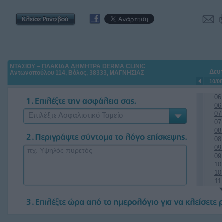
ΝΤΑΣΙΟΥ – ΠΛΑΚΙΔΑ ΔΗΜΗΤΡΑ DERMA CLINIC
Δευ
Αντωνοπούλου 114, Βόλος, 38333, ΜΑΓΝΗΣΙΑΣ
10/0
06
06
07
Επιλέξτε Ασφαλιστικό Ταμείο
07
08
08
09
09
10
10
11