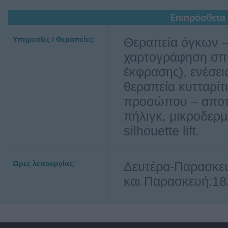
Υπηρεσίες / Θεραπείες:
Θεραπεία όγκων –
χαρτογράφηση σπίλ
έκφρασης), ενέσει
θεραπεία κυτταρίτ
προσώπου – αποτρ
πήλιγκ, μικροδερ
silhouette lift.
Ώρες λειτουργίας:
Δευτέρα-Παρασκευ
και Παρασκευή:18