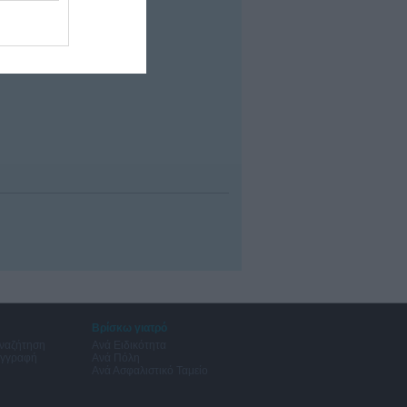
Βρίσκω γιατρό
Αναζήτηση
Ανά Ειδικότητα
Εγγραφή
Ανά Πόλη
Ανά Ασφαλιστικό Ταμείο