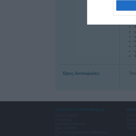
◦
◦
◦
◦
◦
◦
◦
◦
◦
◦
◦
Ώρες λειτουργίας:
Τετ
Σχετικά με το Vriskodoctor.gr
Χρήσ
Ποιοι Είμαστε
Vrisk
Υπηρεσίες
Εφημ
Εγγραφή Ασθενούς
Εφημ
Όροι Χρήσης
Vrisk
Πολιτική προστασίας δεδομένων