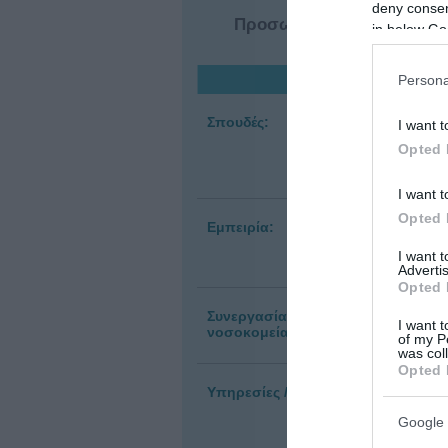
deny consent
Προσωπικό μήνυμα
Πλή
in below Go
συν
Persona
Σπουδές:
Ο Τ
I want t
ειδ
Opted 
Ερυ
Θεσ
I want t
Opted 
Εμπειρία:
Ειδ
κλι
I want 
Επι
Advertis
Opted 
Συνεργασία με
Ιασ
I want t
νοσοκομεία:
of my P
was col
Opted 
Υπηρεσίες / Θεραπείες:
Σ
π
Google 
◦
◦