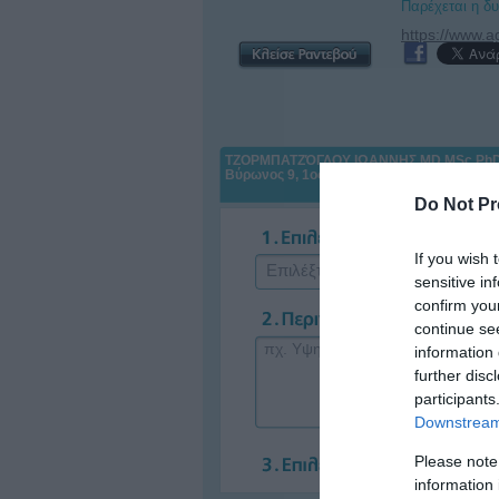
Παρέχεται η δ
ΤΖΟΡΜΠΑΤΖΌΓΛΟΥ ΙΩΑΝΝΗΣ MD MSc Ph
Βύρωνος 9, 1ος όροφος, Λαμία, 35132, ΦΘ
Do Not Pr
If you wish 
Επιλέξτε Ασφαλιστικό Ταμείο
sensitive in
confirm you
continue se
information 
further disc
participants
Downstream 
Please note
information 