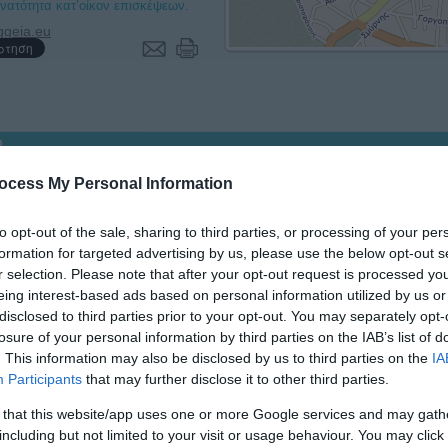
υνατότητα κατ’οίκον επισκέψεων.
D
Τετάρτη
Πέμπτη
Παρασκευή
Σάββατο
ΙΩΤΙΔΑΣ
12/08/2026
13/08/2026
14/08/2026
15/08/2026
ocess My Personal Information
14:00
14:30
to opt-out of the sale, sharing to third parties, or processing of your per
15:00
formation for targeted advertising by us, please use the below opt-out s
15:30
r selection. Please note that after your opt-out request is processed y
16:00
16:30
eing interest-based ads based on personal information utilized by us or
17:00
disclosed to third parties prior to your opt-out. You may separately opt-
17:30
losure of your personal information by third parties on the IAB’s list of
. This information may also be disclosed by us to third parties on the
IA
Participants
that may further disclose it to other third parties.
 that this website/app uses one or more Google services and may gath
Εκτιμώμενη διάρκεια ραν
including but not limited to your visit or usage behaviour. You may click 