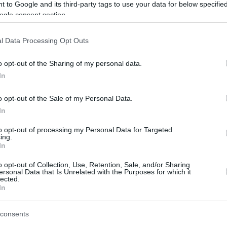
 to Google and its third-party tags to use your data for below specifi
ρης έλεγχος φλεβικών και αρτηριακών παθήσεων με τρίπλεξ ντόπλερ 
ogle consent section.
ενώσεων αρτηριών κ καρωτίδων. Εκτίμηση κινδύνου εγκεφαλικού με ειδικ
l Data Processing Opt Outs
ζορμπατζόγλου Ιωάννης, αγγειοχειρουργός - αγγειολόγος, είναι απόφοιτ
o opt-out of the Sharing of my personal data.
ικευθεί στην αγγειοχειρουργική στο Ναυτικό Νοσοκομείο Αθηνών, στο Ν
In
θρό Σταυρό. Μετεκπαιδεύτηκε στις ενδαγγειακές τεχνικές και είναι υπ
σαλίας με διατριβή πάνω στη Μορφολογία της Καρωτιδικής Πλάκας.
o opt-out of the Sale of my Personal Data.
In
ικότητα σε μεγάλα νοσοκομεία των Αθηνών (Άγιος Σάββας, Ερυθρός Στ
νικής Ευγενίδιου νοσοκομείου Επιστημονικός υπεύθυνος Αγγειοχειρουργ
to opt-out of processing my Personal Data for Targeted
στημονικός συνεργάτης του ομίλου Ιασώ (Ιασώ General, Ιασώ Θεσσαλ
ing.
In
ώ θεσσαλίας, Ιασώ General Αθηνών
o opt-out of Collection, Use, Retention, Sale, and/or Sharing
ersonal Data that Is Unrelated with the Purposes for which it
lected.
In
τα ιατρεία του, σε ένα περιβάλλον σύγχρονο και φιλικό προς τον ασθε
ράξεων και ιατρικών υπηρεσιών, όπως:
consents
Αντιμετώπιση της καρωτιδικής νόσου τόσο με τη χρήση στεντ όσο και 
Σκληρόθεραπεία και laser για την αντιμετώπιση των ευρυαγγειών