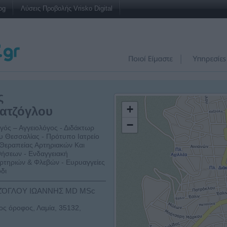
og
Λύσεις Προβολής Vrisko Digital
ς
+
ατζόγλου
−
γός – Αγγειολόγος - Διδάκτωρ
υ Θεσσαλίας - Πρότυπο Ιατρείο
Θεραπείας Αρτηριακών Και
ήσεων - Ενδαγγειακή
Αρτηριών & Φλεβών - Ευρυαγγείες
όδι
ΌΓΛΟΥ ΙΩΑΝΝΗΣ MD MSc
ος όροφος, Λαμία, 35132,