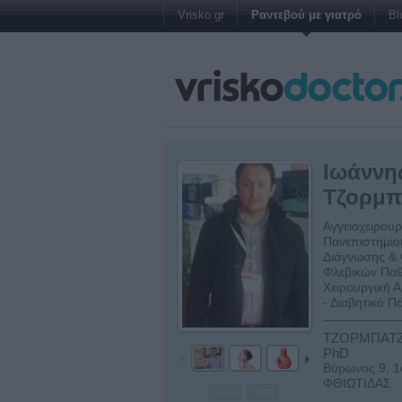
Vrisko.gr
Ραντεβού με γιατρό
Bl
Ιωάννη
Τζορμπ
Αγγειοχειρουρ
Πανεπιστημίο
Διάγνωσης & 
Φλεβικών Παθ
Χειρουργική 
- Διαβητικό Π
ΤΖΟΡΜΠΑΤΖ
PhD
Βύρωνος 9, 1
ΦΘΙΩΤΙΔΑΣ