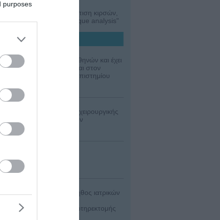
ed purposes
πληθυσμογράφο. Αντιμετώπιση κιρσών,
ό Λογισμικό "carotid plaque analysis"
ος της Ιατρικής Σχολής Αθηνών και έχει
οσοκομείο Άγιος Σάββας και στον
οψήφιος Διδάκτωρ του Πανεπιστημίου
αυρός) Συνεργάτης Αγγειοχειρουργικής
ικής κλινικής Νέο Αθήναιον
ίας)
νή, πραγματοποιούνται πλήθος ιατρικών
με την επέμβαση της ενδαρτηρεκτομής