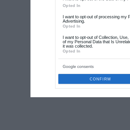
Please note that this web
Opted In
services and may gather an
I want to opt-out of processing my 
not limited to your visit o
Advertising.
Opted In
grant or deny consent to Go
I want to opt-out of Collection, Use
your data for below specif
of my Personal Data that Is Unrelat
it was collected.
consent section.
Opted In
Google consents
CONFIRM