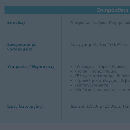
Σπουδές:
Απόφοιτος Παν/μίου Κρήτης. Ειδ
Συνεργασία με
Συνεργάτης Ομίλου ''ΥΓΕΙΑ'' και 
νοσοκομεία:
Υπηρεσίες / Θεραπείες:
◦Υπέρηχος - Triplex Καρδιάς
◦Holter Πίεσης, Ρυθμού.
◦Έλεγχος υπέρτασης - δυσλιπι
◦Προαθλητικός έλεγχος - Βεβ
◦Συνταγογράφηση.
◦Κατ' οίκον επισκέψεις με φ
Ώρες λειτουργίας:
Δευτέρα:10:30πμ -13:00μμ, Τρί