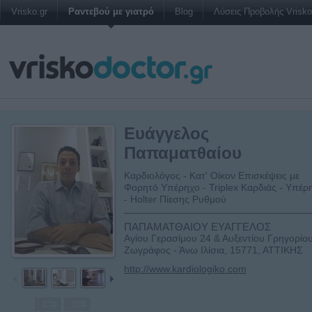
Vrisko.gr
Ραντεβού με γιατρό
Blog
Λύσεις Προβολής Vrisko 
Ευάγγελος
Παπαματθαίου
Καρδιολόγος - Κατ' Οίκον Επισκέψεις με
Φορητό Υπέρηχο - Triplex Καρδιάς - Υπέρ
- Holter Πίεσης Ρυθμού
ΠΑΠΑΜΑΤΘΑΙΟΥ ΕΥΑΓΓΕΛΟΣ
Αγίου Γερασίμου 24 & Αυξεντίου Γρηγορίου
Ζωγράφος - Άνω Ιλίσια, 15771, ΑΤΤΙΚΗΣ