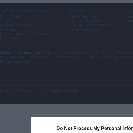
Σχετικά με το Vriskodoctor.gr
Χρήσιμα
Πρ
Ποιοι Είμαστε
Vrisko Blog - Υγεία
Δω
Υπηρεσίες
Εφημερεύοντα Φαρμακεία
Λύσ
Εγγραφή Ασθενούς
Εφημερεύοντα Νοσοκομεία
Όροι Χρήσης
Vrisko Αναζήτηση
Πολιτική προστασίας δεδομένων
Επικοινωνία
Δημοφιλείς Κατηγορίες:
Δερματολόγοι Αφροδισιολόγοι
|
Μαιευτήρες Γυναικολόγ
Ενδοκρινολόγοι
|
Νευρολόγοι
|
Γαστρεντερολόγοι
|
Πνευμονολόγοι
|
Οδοντίατ
Γενικοί χειρουργοί
Powered by
Newsphone SA
. All rights reserved.
Do Not Process My Personal Info