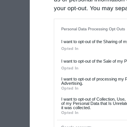
your opt-out. You may separ
disclosure of your personal
IAB’s list of downstream pa
Personal Data Processing Opt Outs
also be disclosed by us to 
I want to opt-out of the Sharing of 
Downstream Participants
th
Opted In
third parties.
I want to opt-out of the Sale of my 
Please note that this web
Opted In
services and may gather an
I want to opt-out of processing my 
not limited to your visit o
Advertising.
Opted In
grant or deny consent to Go
I want to opt-out of Collection, Use
your data for below specif
of my Personal Data that Is Unrelat
it was collected.
consent section.
Opted In