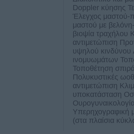
Doppler κύησης Τ
Έλεγχος μαστού-π
μαστού με βελόνη
βιοψία τραχήλου 
αντιμετώπιση Προ
υψηλού κινδύνου 
ινομυωμάτων Τοπ
Τοποθέτηση σπιρά
Πολυκυστικές ωοθ
αντιμετώπιση Κλι
υποκατάσταση Οσ
Ουρογυναικολογία
Υπερηχογραφική μ
(στα πλαίσια κύκ