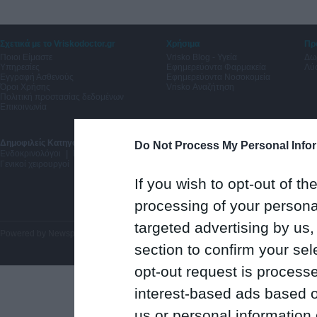
Σχετικά με το Vriskodoctor.gr
Χρήσιμα
Πρ
Ποιοι Είμαστε
Vrisko Blog - Υγεία
Δω
Υπηρεσίες
Εφημερεύοντα Φαρμακεία
Λύσ
Εγγραφή Ασθενούς
Εφημερεύοντα Νοσοκομεία
Όροι Χρήσης
Vrisko Αναζήτηση
Πολιτική προστασίας δεδομένων
Επικοινωνία
Δημοφιλείς Κατηγορίες:
Δερματολόγοι Αφροδισιολόγοι
|
Μαιευτήρες Γυναικολόγ
Do Not Process My Personal Info
Ενδοκρινολόγοι
|
Νευρολόγοι
|
Γαστρεντερολόγοι
|
Πνευμονολόγοι
|
Οδοντίατ
Γενικοί χειρουργοί
If you wish to opt-out of the
processing of your personal
targeted advertising by us
Powered by
Newsphone SA
. All rights reserved.
section to confirm your sel
opt-out request is proces
interest-based ads based o
us or personal information d