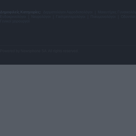
Δημοφιλείς Κατηγορίες:
Δερματολόγοι Αφροδισιολόγοι
|
Μαιευτήρες Γυναικολόγ
Ενδοκρινολόγοι
|
Νευρολόγοι
|
Γαστρεντερολόγοι
|
Πνευμονολόγοι
|
Οδοντίατ
Γενικοί χειρουργοί
Powered by
Newsphone SA
. All rights reserved.