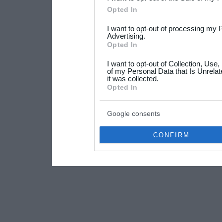
Please note that this web
Opted In
services and may gather an
I want to opt-out of processing my 
not limited to your visit o
Advertising.
Opted In
grant or deny consent to Go
I want to opt-out of Collection, Use
your data for below specif
of my Personal Data that Is Unrelat
it was collected.
consent section.
Opted In
Google consents
CONFIRM