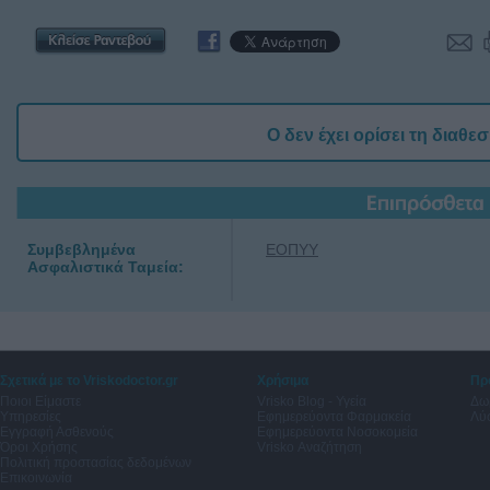
Ο δεν έχει ορίσει τη διαθε
Συμβεβλημένα
ΕΟΠΥΥ
Ασφαλιστικά Ταμεία:
Σχετικά με το Vriskodoctor.gr
Χρήσιμα
Πρ
Ποιοι Είμαστε
Vrisko Blog - Υγεία
Δω
Υπηρεσίες
Εφημερεύοντα Φαρμακεία
Λύσ
Εγγραφή Ασθενούς
Εφημερεύοντα Νοσοκομεία
Όροι Χρήσης
Vrisko Αναζήτηση
Πολιτική προστασίας δεδομένων
Επικοινωνία