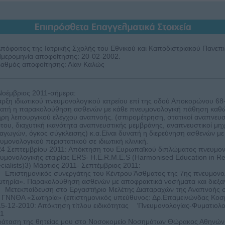
πόφοιτος της Ιατρικής Σχολής του Εθνικού και Καποδιστριακού Πανεπ
μερομηνία αποφοίτησης: 20-02-2002.
αθμός αποφοίτησης: Λίαν Καλώς
Νοέμβριος 2011-σήμερα:
ρξη ιδιωτικού πνευμονολογικού ιατρείου επί της οδού Αποκορώνου 68-7
ατή η παρακολούθηση ασθενών με κάθε πνευμονολογική πάθηση καθώς δ
ρη λειτουργικού ελέγχου αναπνοής. (σπιρομέτρηση, στατικοί αναπνευσ
του, διαχυτική ικανότητα αναπνευστικής μεμβράνης, αναπνευστικοί μηχ
αγωγών, όγκος σύγκλεισης) κ.α.Είναι δυνατή η διερεύνηση ασθενών μ
υμονολογικού περιστατικού σε ιδιωτική κλινική.
24 Σεπτεμβρίου 2011: Απόκτηση του Ευρωπαϊκού διπλώματος πνευμον
υμονολογικής εταιρίας ERS- H.E.R.M.E.S (Harmonised Education in Re
cialists)3) Μάρτιος 2011- Σεπτέμβριος 2011:
πιστημονικός συνεργάτης του Κέντρου Άσθματος της 7ης πνευμονολ
τηρία». Παρακολούθηση ασθενών με αποφρακτικά νοσήματα και διεξα
ετεκπαίδευση στο Εργαστήριο Μελέτης Διαταραχών της Αναπνοής σ
 ΓΝΝΘΑ «Σωτηρία» (επιστημονικός υπεύθυνος: Δρ.Επαμεινώνδας Κοσ
15-12-2010: Απόκτηση τίτλου ειδικότητας ‘Πνευμονολογίας-Φυματιολο
11
άταση της θητείας μου στο Νοσοκομείο Νοσημάτων Θώρακος Αθηνών