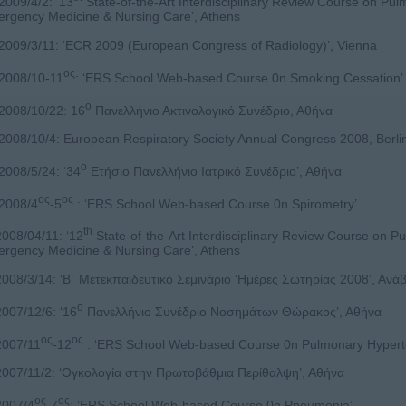
009/4/2: ‘13
State-of-the-Art Interdisciplinary Review Course on Pul
rgency Medicine & Nursing Care’, Athens
009/3/11: ‘ECR 2009 (European Congress of Radiology)’, Vienna
ος
2008/10-11
: ‘ERS School Web-based Course 0n Smoking Cessation’
ο
008/10/22: 16
Πανελλήνιο Ακτινολογικό Συνέδριο, Αθήνα
008/10/4: European Respiratory Society Annual Congress 2008, Berli
ο
008/5/24: ‘34
Ετήσιο Πανελλήνιο Ιατρικό Συνέδριο’, Αθήνα
ος
ος
2008/4
-5
: ‘ERS School Web-based Course 0n Spirometry’
th
008/04/11: ‘12
State-of-the-Art Interdisciplinary Review Course on Pu
rgency Medicine & Nursing Care’, Athens
008/3/14: ‘Β΄ Μετεκπαιδευτικό Σεμινάριο ‘Ημέρες Σωτηρίας 2008’, Ανά
ο
007/12/6: ‘16
Πανελλήνιο Συνέδριο Νοσημάτων Θώρακος’, Αθήνα
ος
ος
007/11
-12
: ‘ERS School Web-based Course 0n Pulmonary Hypert
007/11/2: ‘Ογκολογία στην Πρωτοβάθμια Περίθαλψη’, Αθήνα
ος
ος
007/4
-7
: ‘ERS School Web-based Course 0n Pneumonia’