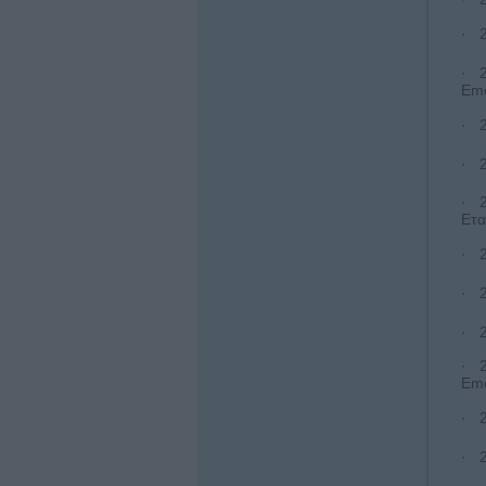
· 2
· 2
Eme
· 2
· 2
· 2
Ετα
· 2
· 2
· 2
· 2
Eme
· 2
· 2