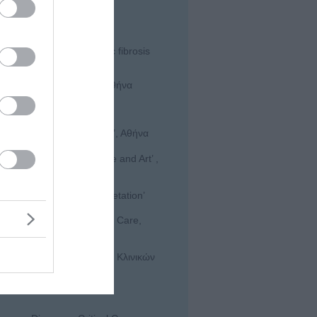
erdam, Netherlands.
ς, Αθήνα
 identified with cystic fibrosis
Διακοπής Καπνίσματος, Αθήνα
lona, Spain
σεις στην Πνευμονολογία’, Αθήνα
opy: Science, Technique and Art’ ,
cal aspects and interpretation’
lmonary Diseases, Critical Care,
Εταιρίας: Επίλυση Συχνών Κλινικών