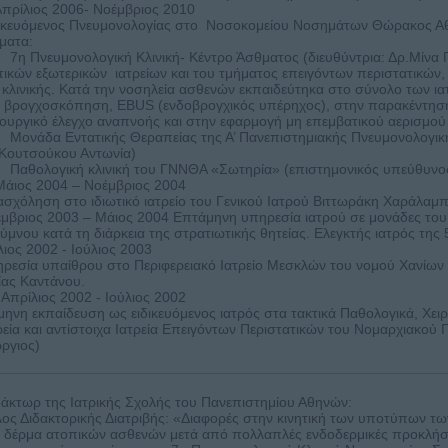
Απρίλιος 2006- Νοέμβριος 2010
ικευόμενος Πνευμονολογίας στο Νοσοκομείου Νοσημάτων Θώρακος Αθ
ματα:
η Πνευμονολογική Κλινική- Κέντρο Άσθματος (διευθύντρια: Δρ.Μίνα Γ
τικών εξωτερικών ιατρείων και του τμήματος επειγόντων περιστατικών, 
 κλινικής. Κατά την νοσηλεία ασθενών εκπαιδεύτηκα στο σύνολο των ι
 βρογχοσκόπηση, EBUS (ενδοβρογχικός υπέρηχος), στην παρακέντηση
τουργικό έλεγχο αναπνοής και στην εφαρμογή μη επεμβατικού αερισμού 
ονάδα Εντατικής Θεραπείας της Α’ Πανεπιστημιακής Πνευμονολογική
Κουτσούκου Αντωνία)
αθολογική κλινική του ΓΝΝΘΑ «Σωτηρία» (επιστημονικός υπεύθυνος
Μάιος 2004 – Νοέμβριος 2004
σχόληση στο ιδιωτικό ιατρείο του Γενικού Ιατρού Βιττωράκη Χαράλαμ
μβριος 2003 – Μάιος 2004 Επτάμηνη υπηρεσία ιατρού σε μονάδες του 
ύμνου κατά τη διάρκεια της στρατιωτικής θητείας. Ελεγκτής ιατρός της
λιος 2002 - Ιούλιος 2003
ρεσία υπαίθρου στο Περιφερειακό Ιατρείο Μεσκλών του νομού Χανίων 
ίας Καντάνου.
 Απρίλιος 2002 - Ιούλιος 2002
μηνη εκπαίδευση ως ειδικευόμενος ιατρός στα τακτικά Παθολογικά, Χει
ρεία και αντίστοιχα Ιατρεία Επειγόντων Περιστατικών του Νομαρχιακού
ργιος)
δάκτωρ της Ιατρικής Σχολής του Πανεπιστημίου Αθηνών:
λος Διδακτορικής Διατριβής: «Διαφορές στην κινητική των υποτύπων τω
 δέρμα ατοπικών ασθενών μετά από πολλαπλές ενδοδερμικές προκλήσε