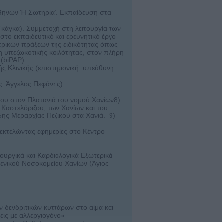
ηνών Ή Σωτηρία’. Εκπαίδευση στα
κάγκα). Συμμετοχή στη λειτουργία των
στο εκπαιδευτικό και ερευνητικό έργο
ατρικών πράξεων της ειδικότητας όπως
 υπεζωκοτικής κοιλότητας, στον πλήρη
(biPAP).
ς Κλινικής (επιστημονική υπεύθυνη:
: Άγγελος Πεφάνης)
που στον Πλατανιά του νομού Χανίων8)
Καστελόριζου, των Χανίων και του
 5ης Μεραρχίας Πεζικού στα Χανιά. 9)
εκτελώντας εφημερίες στο Κέντρο
ρουργικά και Καρδιολογικά Εξωτερικά
 Γενικού Νοσοκομείου Χανίων (Άγιος
ν δενδριτικών κυττάρων στο αίμα και
ις με αλλεργιογόνο»