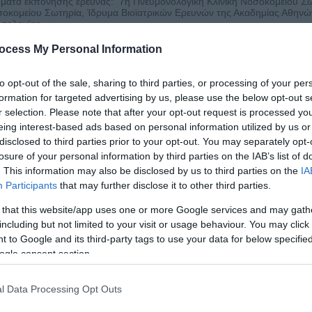
ματα εκπόνησης έρευνας: 7η Πνευμονολογική Κλινική Νοσοκομείου Σ
οκομείου Σωτηρία, Ίδρυμα Βιοϊατρικών Ερευνών της Ακαδημίας Αθηνών
σολογίας .
κλήρωση διατριβής και επιτυχής αξιολόγηση (ΑΡΙΣΤΑ) από την 7μελή
ωμοσία: 16/5/2013.
ocess My Personal Information
έμβριος 2005
στημονικός Συνεργάτης Πανεπιστημίου Αθηνών- Διενέργεια κλινικών με
to opt-out of the sale, sharing to third parties, or processing of your per
formation for targeted advertising by us, please use the below opt-out s
r selection. Please note that after your opt-out request is processed y
eing interest-based ads based on personal information utilized by us or
ο
016/11/10: 2
Πανελλήνιο Συνέδριο Νοσημάτων Θώρακος και Παθήσεω
disclosed to third parties prior to your opt-out. You may separately opt-
ο
016/11/4: 18
Παγκρήτιο Ιατρικό Συνέδριο, Νοέμβριος 2016, Ρέθυμνο 
losure of your personal information by third parties on the IAB’s list of
016/05/20, Σεμινάριο Συνεχιζόμενης Ιατρικής Εκπαίδευσης – Ημέρες 
άσθμα: Μύθοι και πραγματικότητες», Ελληνική Πνευμ
. This information may also be disclosed by us to third parties on the
IA
016, Βόλος.
Participants
that may further disclose it to other third parties.
6/04/15: Breathing 2016: COPD and Asthma Scientific Event, Αθήνα
ο
015/11/26: 24
Ετήσιο Πανελλήνιο Πνευμονολογικό Συνέδριο, Αθήνα
 that this website/app uses one or more Google services and may gath
015/07/02: ERS School Course: Smoking Cessation Using Innovative 
including but not limited to your visit or usage behaviour. You may click 
ο
014/10/30: 17
Παγκρήτιο Ιατρικό Συνέδριο, Οκτώβριος 2014, Ηράκλει
 to Google and its third-party tags to use your data for below specifi
ο
14/03/14, 4
Σεμινάριο Συνεχιζόμενης Ιατρικής Εκπαίδευσης – Ημέρ
ogle consent section.
ΕΝΔΟΤΥΠΟΙ ΑΣΘΜΑΤΟΣ», Ελληνική Πνευμονολογική Εταιρ
ο
013/11/05: 22
Ετήσιο Πανελλήνιο Πνευμονολογικό Συνέδριο, Αθήνα
013/04/6: Άσθμα από το Α στ Α, Ομάδα Άσθματος Ελληνικής Πνευμον
l Data Processing Opt Outs
ο
2/10/18: 21
Ετήσιο Πανελλήνιο Πνευμονολογικό Συνέδριο, Αθήνα