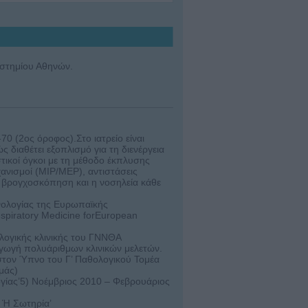
ιστημίου Αθηνών.
0 (2ος όροφος).Στο ιατρείο είναι
ιαθέτει εξοπλισμό για τη διενέργεια
τικοί όγκοι με τη μέθοδο έκπλυσης
ανισμοί (MIP/MEP), αντιστάσεις
ε βρογχοσκόπηση και η νοσηλεία κάθε
ολογίας της Ευρωπαϊκής
spiratory Medicine forEuropean
ογικής κλινικής του ΓΝΝΘΑ
γωγή πολυάριθμων κλινικών μελετών.
τον Ύπνο του Γ’ Παθολογικού Τομέα
μάς)
γίας’5) Νοέμβριος 2010 – Φεβρουάριος
 Ή Σωτηρία’