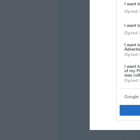
· 2
I want t
Opted 
· 2
· 2
I want t
fol
Opted 
· 2
I want 
· 2
Advertis
Opted 
· 2
I want t
· 2
of my P
was col
Ath
Opted 
· 
Google 
· 2
Eme
· 2
Προ
· 2