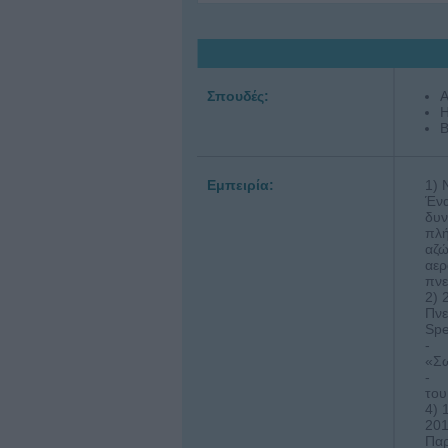
Σπουδές:
Α
Η
Β
Εμπειρία:
1) 
Ένα
δυν
πλή
αζώ
αερ
πνε
2) 
Πνε
Spe
- Ε
«Σω
- Μ
του
4) 
20
Παρ