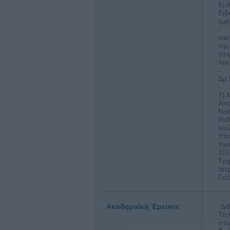
6) 
Ειδ
τμή
- 7
τακ
της
στη
λει
- Μ
Δρ.
- Π
7) 
Απα
Νοέ
Ρεθ
Ιού
Υπη
Υγε
10)
Τρί
Ιατ
Γεώ
Ακαδημαϊκή Έρευνα:
Δι
Τίτ
στο