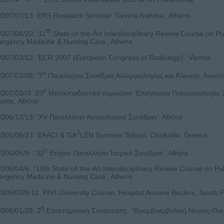
007/07/13: ERS Research Seminar ‘Severe Asthma’, Athens
th
007/04/20: ‘11
State-of-the-Art Interdisciplinary Review Course on Pu
rgency Medicine & Nursing Care’, Athens
007/03/13: ‘ECR 2007 (European Congress of Radiology)’, Vienna
ο
007/03/08: ‘7
Πανελλήνιο Συνέδριο Αλλεργιολογίας και Κλινικής Ανοσο
ο
007/03//3: 23
Μετεκπαιδευτικό σεμινάριο ‘Επείγουσα Πνευμονολογία 
ιρίας, Αθήνα
006/12/13: ‘XV Πανελλήνιο Ακτινολογικό Συνέδριο’, Αθήνα
2
006/06/23:¨EAACI & GA
LEN Summer School, Chalkidiki, Greece
ο
006/05/9: ‘‘32
Ετήσιο Πανελλήνιο Ιατρικό Συνέδριο’, Αθήνα
006/04/6: ‘‘10th State-of-the-Art Interdisciplinary Review Course on Pu
rgency Medicine & Nursing Care’, Athens
006/03/9-11: PAH University Course, Hospital Antoine Beclere, South Pa
η
006/01/28: 2
Επιστημονική Συνάντηση: ‘’Θρομβοεμβολική Νόσος-Πνε