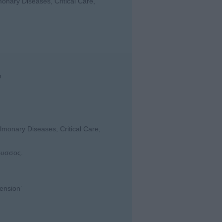
monary Diseases, Critical Care,
n
lmonary Diseases, Critical Care,
βυσσος.
ension’