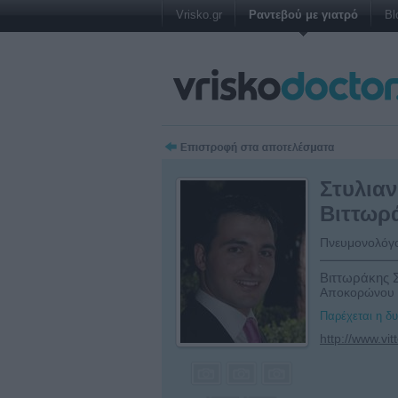
Vrisko.gr
Ραντεβού με γιατρό
Bl
Στυλια
Βιττωρ
Πνευμονολόγο
Βιττωράκης Σ
Αποκορώνου 6
Παρέχεται η δ