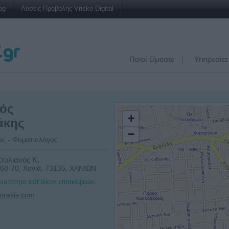
og
Λύσεις Προβολής Vrisko Digital
νός
+
άκης
−
ς - Φυματιολόγος
τυλιανός Κ.
8-70, Χανιά, 73135, ΧΑΝΙΩΝ
υνατότητα κατ’οίκον επισκέψεων.