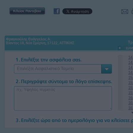
Φραγκούλης Ευάγγελος Α.
Τρ
Βίαντος 18, Νέα Σμύρνη, 17122, ΑΤΤΙΚΗΣ
11/0
14
14
14
Επιλέξτε Ασφαλιστικό Ταμείο
14
15
15
15
15
16
16
16