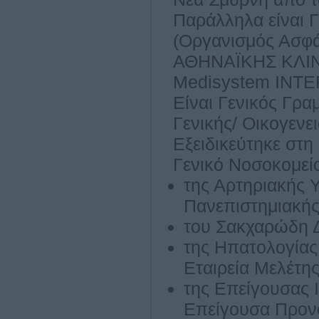
Παράλληλα είναι 
(Οργανισμός Ασφά
ΑΘΗΝΑΪΚΗΣ ΚΛΙΝΙ
Medisystem ΙΝΤ
Είναι Γενικός Γρ
Γενικής/ Οικογενε
Εξειδικεύτηκε στη
Γενικό Νοσοκομεί
της Αρτηριακής
Πανεπιστημιακής
του Σακχαρώδη 
της Ηπατολογίας
Εταιρεία Μελέτη
της Επείγουσας 
Επείγουσα Προνο