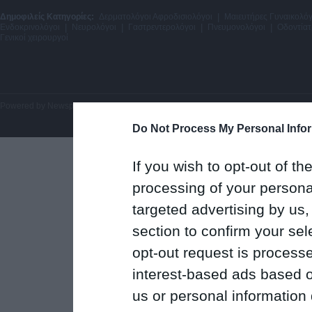
Δημοφιλείς Κατηγορίες:
Δερματολόγοι Αφροδισιολόγοι
|
Μαιευτήρες Γυναικολόγ
Ενδοκρινολόγοι
|
Νευρολόγοι
|
Γαστρεντερολόγοι
|
Πνευμονολόγοι
|
Οδοντίατ
Γενικοί χειρουργοί
Powered by
Newsphone SA
. All rights reserved.
Do Not Process My Personal Info
If you wish to opt-out of the
processing of your personal
targeted advertising by us
section to confirm your sel
opt-out request is proces
interest-based ads based o
us or personal information d