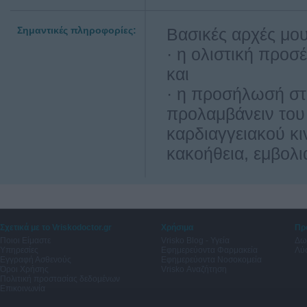
Σημαντικές πληροφορίες:
Βασικές αρχές μου
· η ολιστική προ
και
· η προσήλωσή στ
προλαμβάνειν του
καρδιαγγειακού κ
κακοήθεια, εμβολ
Σχετικά με το Vriskodoctor.gr
Χρήσιμα
Πρ
Ποιοι Είμαστε
Vrisko Blog - Υγεία
Δω
Υπηρεσίες
Εφημερεύοντα Φαρμακεία
Λύσ
Εγγραφή Ασθενούς
Εφημερεύοντα Νοσοκομεία
Όροι Χρήσης
Vrisko Αναζήτηση
Πολιτική προστασίας δεδομένων
Επικοινωνία