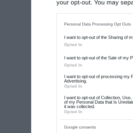
your opt-out. You may separ
disclosure of your personal
IAB’s list of downstream pa
Personal Data Processing Opt Outs
also be disclosed by us to 
I want to opt-out of the Sharing of 
Downstream Participants
th
Opted In
third parties.
I want to opt-out of the Sale of my 
Please note that this web
Opted In
services and may gather an
I want to opt-out of processing my 
not limited to your visit o
Advertising.
Opted In
grant or deny consent to Go
I want to opt-out of Collection, Use
your data for below specif
of my Personal Data that Is Unrelat
it was collected.
consent section.
Opted In
Google consents