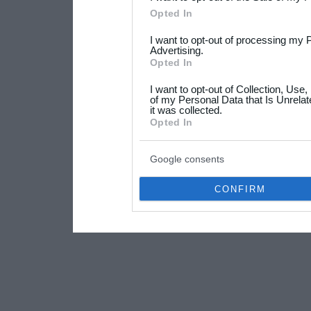
Please note that this web
Opted In
services and may gather an
I want to opt-out of processing my 
not limited to your visit o
Advertising.
Opted In
grant or deny consent to Go
I want to opt-out of Collection, Use
your data for below specif
of my Personal Data that Is Unrelat
it was collected.
consent section.
Opted In
Google consents
CONFIRM