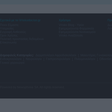
Σχετικά με το Vriskodoctor.gr
Χρήσιμα
Πρ
Ποιοι Είμαστε
Vrisko Blog - Υγεία
Δω
Υπηρεσίες
Εφημερεύοντα Φαρμακεία
Λύσ
Εγγραφή Ασθενούς
Εφημερεύοντα Νοσοκομεία
Όροι Χρήσης
Vrisko Αναζήτηση
Πολιτική προστασίας δεδομένων
Επικοινωνία
Δημοφιλείς Κατηγορίες:
Δερματολόγοι Αφροδισιολόγοι
|
Μαιευτήρες Γυναικολόγ
Ενδοκρινολόγοι
|
Νευρολόγοι
|
Γαστρεντερολόγοι
|
Πνευμονολόγοι
|
Οδοντίατ
Γενικοί χειρουργοί
Powered by
Newsphone SA
. All rights reserved.