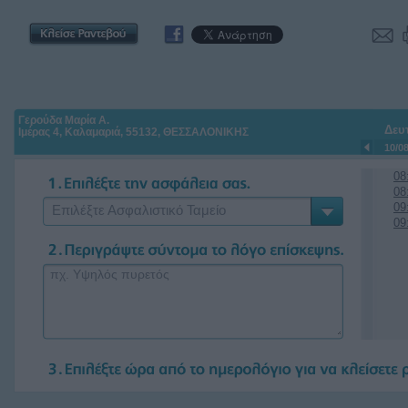
Γερούδα Μαρία Α.
Δευ
Ιμέρας 4, Καλαμαριά, 55132, ΘΕΣΣΑΛΟΝΙΚΗΣ
10/0
08
08
09
Επιλέξτε Ασφαλιστικό Ταμείο
09