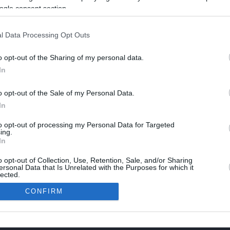
ogle consent section.
l Data Processing Opt Outs
o opt-out of the Sharing of my personal data.
δεν έχει ορίσει τη διαθεσιμότητά του για το επόμενο διάστη
In
o opt-out of the Sale of my Personal Data.
In
ιμα
Προβληθείτε
Βοήθεια
to opt-out of processing my Personal Data for Targeted
o Blog - Υγεία
Δωρεάν Εγγραφή
Βοήθεια για 
ing.
ερεύοντα Φαρμακεία
Λύσεις Προβολής Vrisko Digital
Βοήθεια για 
In
ερεύοντα Νοσοκομεία
o Αναζήτηση
o opt-out of Collection, Use, Retention, Sale, and/or Sharing
ersonal Data that Is Unrelated with the Purposes for which it
lected.
In
CONFIRM
ιολόγοι
|
Μαιευτήρες Γυναικολόγοι
|
Οφθαλμίατροι
|
Παθολόγοι
|
Ωτορινολαρυ
γοι
|
Πνευμονολόγοι
|
Οδοντίατροι
|
Ψυχίατροι
|
Αλλεργιολόγοι
|
Γενικοί Ιατρο
consents