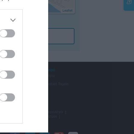
Leaflet
μα.
Βρίσκω γιατρό
Αναζήτηση
Ανά Ειδικότητα
Εγγραφή
Ανά Πόλη
Ανά Ασφαλιστικό Ταμείο
γγολόγοι
|
Καρδιολόγοι
|
Ουρολόγοι
|
ί
|
Αγγειοχειρουργοί
|
Παιδίατροι
|