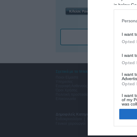
in below Go
Persona
I want t
Ο 
Opted 
I want t
Opted 
Σχετικά με το Vriskodoctor.gr
Χρήσ
I want 
Ποιοι Είμαστε
Vrisk
Advertis
Υπηρεσίες
Εφημ
Opted 
Εγγραφή Ασθενούς
Εφημ
Όροι Χρήσης
Vrisk
Πολιτική προστασίας δεδομένων
I want t
Επικοινωνία
of my P
was col
Opted 
Δημοφιλείς Κατηγορίες:
Δερματολόγοι Αφροδισ
Ενδοκρινολόγοι
|
Νευρολόγοι
|
Γαστρεντερολό
Γενικοί χειρουργοί
Google 