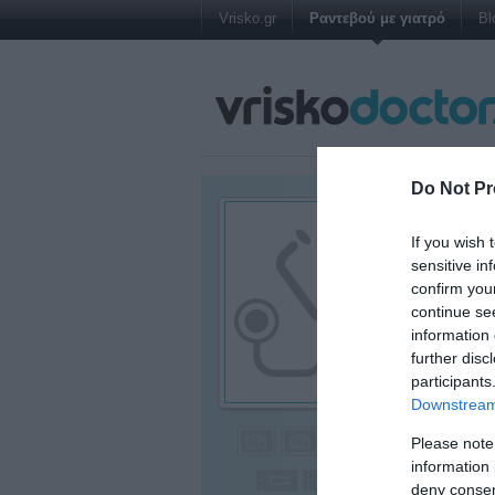
Vrisko.gr
Ραντεβού με γιατρό
Bl
Do Not Pr
ΔΕΣΠΟ
ΓΚΕΝΤ
If you wish 
sensitive in
Παιδίατρος - 
confirm you
continue se
Γκέντζη - Γκ
information 
Τζαβέλλα 75,
further disc
ΑΙΤΩΛΟΑΚΑΡ
participants
Downstream 
Please note
information 
deny consent