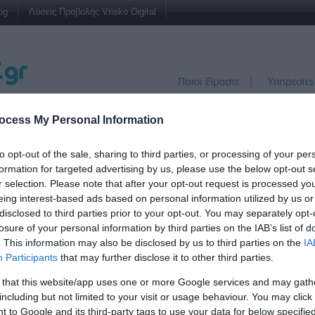
og
Λύσεις Προβολής Vrisko Digital
ocess My Personal Information
ΙΝΑ
+
ΖΗ
to opt-out of the sale, sharing to third parties, or processing of your per
−
formation for targeted advertising by us, please use the below opt-out s
Λοιμωξιολόγος
r selection. Please note that after your opt-out request is processed y
eing interest-based ads based on personal information utilized by us or
ίζα Δέσποινα
disclosed to third parties prior to your opt-out. You may separately opt-
 Ναύπακτος, 30300,
losure of your personal information by third parties on the IAB’s list of
ΝΑΝΙΑΣ
. This information may also be disclosed by us to third parties on the
IA
Participants
that may further disclose it to other third parties.
 that this website/app uses one or more Google services and may gath
including but not limited to your visit or usage behaviour. You may click 
 to Google and its third-party tags to use your data for below specifi