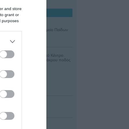
er and store
to grant or
ed purposes
κή, Αθήνα και στο Νοσοκομείο Παίδων
ς στο Ιατρικό Διαβαλκανικό Κέντρο.
 γόνατος, ποδοκνημικής, άκρου ποδός
γης)
ds.