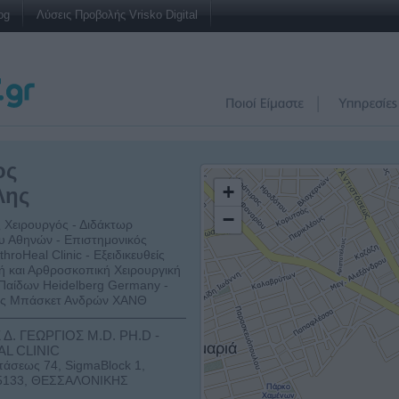
og
Λύσεις Προβολής Vrisko Digital
ος
+
λης
−
 Χειρουργός - Διδάκτωρ
υ Αθηνών - Επιστημονικός
hroHeal Clinic - Εξειδικευθείς
ή και Αρθροσκοπική Χειρουργική
 Παίδων Heidelberg Germany -
ας Μπάσκετ Ανδρών ΧΑΝΘ
Δ. ΓΕΩΡΓΙΟΣ M.D. PH.D -
L CLINIC
στάσεως 74, SigmaBlock 1,
55133, ΘΕΣΣΑΛΟΝΙΚΗΣ