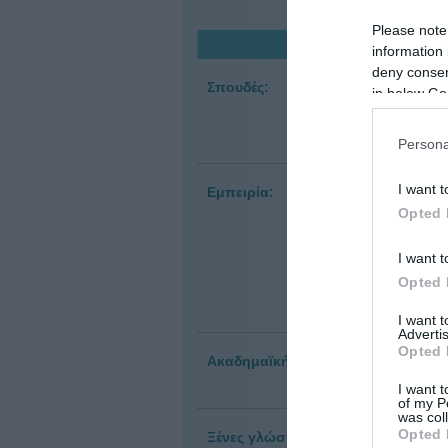
Please note
information 
deny consent
Σπουδές:
Ι
in below Go
Ε
Π
Υ
Persona
I want t
Εμπειρία:
2
2
Opted 
κ
Ν
Ν
I want t
Ν
Opted 
Ν
Ν
I want 
Advertis
Opted 
Ακαδημαϊκή Έρευνα:
Διδ
I want t
of my P
was col
Opted 
Ξένες γλώσσες:
Α