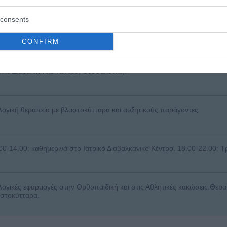
ερμανικά
consents
λληνική Αρθροσκοπική Εταιρεία
uropean Society of Sports Traumatology, Knee Surgery and Arthrosc
CONFIRM
ρικό Διαβαλκανικό Κεντρο, Θεσσαλονίκη.
λογική θεραπεία με βλαστοκύτταρα και αυξητικούς παράγοντες
00-14.00: καθημερινά στο Ιατρικό Διαβαλκανικό Κέντρο. 18.00-22.00: Τ
λογικές εφαρμογές στην Ορθοπαιδική και στις Αθλητικές κακώσεις.Θερα
στοκύτταρα.