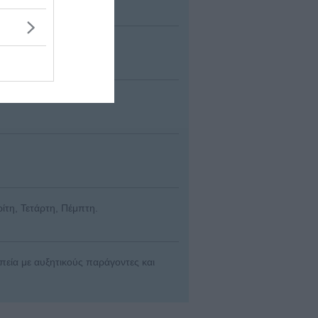
opy. ESSKA
ρίτη, Τετάρτη, Πέμπτη.
πεία με αυξητικούς παράγοντες και