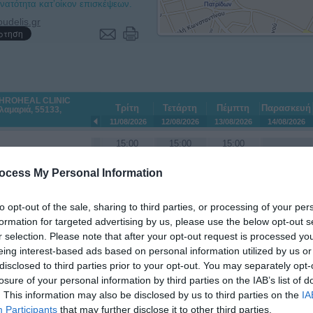
υνατότητα κατ’οίκον επισκέψεων.
THROHEAL CLINIC
Τρίτη
Τετάρτη
Πέμπτη
Παρασκευή
λαμαριά, 55133,
11/08/2026
12/08/2026
13/08/2026
14/08/2026
15:00
15:00
15:00
15:30
15:30
15:30
16:00
16:00
16:00
ocess My Personal Information
16:30
16:30
16:30
17:00
17:00
17:00
17:30
17:30
17:30
to opt-out of the sale, sharing to third parties, or processing of your per
18:00
18:00
18:00
formation for targeted advertising by us, please use the below opt-out s
18:30
18:30
18:30
r selection. Please note that after your opt-out request is processed y
eing interest-based ads based on personal information utilized by us or
disclosed to third parties prior to your opt-out. You may separately opt-
losure of your personal information by third parties on the IAB’s list of
Εκτιμώμενη διάρκεια ραντεβού:
. This information may also be disclosed by us to third parties on the
IA
Participants
that may further disclose it to other third parties.