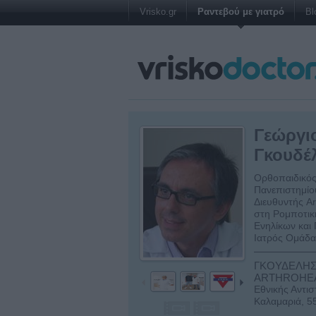
Vrisko.gr
Ραντεβού με γιατρό
Bl
Γεώργι
Γκουδέ
Ορθοπαιδικός
Πανεπιστημίο
Διευθυντής Art
στη Ρομποτικ
Ενηλίκων και
Ιατρός Ομάδ
ΓΚΟΥΔΕΛΗΣ 
ARTHROHEA
Εθνικής Αντι
Καλαμαριά, 