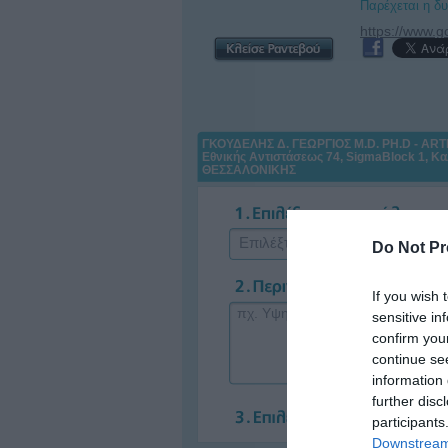
Παρέχεται η δ
ΓΚΟΥΔΕΛΗΣ Δ. ΓΕΩΡΓΙΟΣ M.D. PH.D - AR
Εθνικής Αντιστάσεως 74, SigmaBlock 1, Κα
ΘΕΣΣΑΛΟΝΙΚΗΣ
Επιλέξτε Ασφαλιστικό Ταμείο
Do Not Pr
If you wish 
sensitive in
confirm you
continue se
information 
further disc
participants
Downstream 