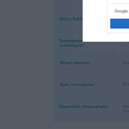
Γ
Google 
Μέλος Συλλόγων:
Ε
E
Συνεργασία με
Ιατ
νοσοκομεία:
Έξτρα παροχές:
Βιο
Ώρες λειτουργίας:
08.
Σημαντικές πληροφορίες:
Βιο
βλα