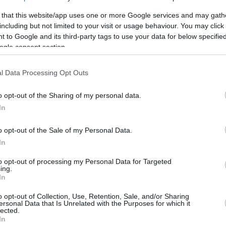
 that this website/app uses one or more Google services and may gath
including but not limited to your visit or usage behaviour. You may click 
 to Google and its third-party tags to use your data for below specifi
ατρική Σχολή του Αριστοτελείου Πανεπιστημίου Θεσσαλονίκης
ogle consent section.
ιδικότητα στο Νοσοκομείο Κ.ΑΤ., Α Πανεπιστημιακή Ορθοπαιδική Κλινι
εντέλης.
ποτροφία του Πανεπιστημίου της Χαϊδελβέργης Γερμανία,
l Data Processing Opt Outs
o opt-out of the Sharing of my personal data.
007 - σήμερα Επιμελητής Ορθοπαιδικής και Ορθοπαιδικής Αθλητιατρική
005-2006 ATOS CLINIC Heidelberg Germany, στο Κέντρο χειρουργικής
In
αι αθλητικών κακώσεων. (Υποτροφία του Πανεπιστημίου της Χαϊδελβέρ
οσοκομείο ΚΑΤ, Α Πανεπιστημιακή Ορθοπαιδική Κλινική
οσοκομείο ΚΑΤ, Κλινική Αθλητικών Κακώσεων
o opt-out of the Sale of my Personal Data.
οσοκομείο ΚΑΤ, Κλινική χειρουργικής άνω άκρου και Μικροχειρουργικής
In
οσοκομείο Παιδων Πεντέλης, Παιδοορθροπαιδική
οσοκομείο Πανεπιστημιακό Digkjiht Hospital Rotterdam, The Netherlan
to opt-out of processing my Personal Data for Targeted
ing.
In
άκτωρ του Πανεπιστημίου Αθηνών
o opt-out of Collection, Use, Retention, Sale, and/or Sharing
ersonal Data that Is Unrelated with the Purposes for which it
lected.
In
γγλικά