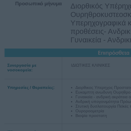
Προσωπικό μήνυμα
Διορθικός Υπέρη
Ουρηθροκυστεοσκό
Υπερηχογραφικά κ
προθέσεις- Ανδρι
Γυναικεία - Ανδρι
Συνεργασία με
ΙΔΙΩΤΙΚΕΣ ΚΛΙΝΙΚΕΣ
νοσοκομεία:
Υπηρεσίες / Θεραπείες:
Διορθικος Υπερηχος Προστατ
Ευκαμπτη ανωδυνη Ουρηθρο
Γυναικεία - ανδρική ακράτεια
Ανδρική υπογονιμότητα Πρό
Στυτική δυσλειτουργία Πεϊκές
Ουροροομετρία
Βιοψία προστατη