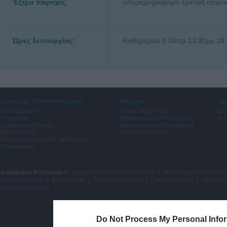
Έξτρα παροχές:
υπερηχογραφημα τριπλεξ οσχεου
Ώρες λειτουργίας:
Καθημερινά 8:30πμ-13:30μμ 18:
Σχετικά με το Vriskodoctor.gr
Χρήσιμα
Πρ
Ποιοι Είμαστε
Vrisko Blog - Υγεία
Δω
Υπηρεσίες
Εφημερεύοντα Φαρμακεία
Λύσ
Εγγραφή Ασθενούς
Εφημερεύοντα Νοσοκομεία
Όροι Χρήσης
Vrisko Αναζήτηση
Πολιτική προστασίας δεδομένων
Επικοινωνία
Δημοφιλείς Κατηγορίες:
Δερματολόγοι Αφροδισιολόγοι
|
Μαιευτήρες Γυναικολόγ
Ενδοκρινολόγοι
|
Νευρολόγοι
|
Γαστρεντερολόγοι
|
Πνευμονολόγοι
|
Οδοντίατ
Γενικοί χειρουργοί
Do Not Process My Personal Info