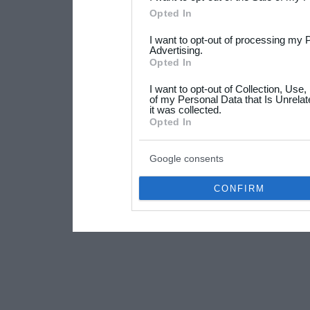
Please note that this web
Opted In
services and may gather an
I want to opt-out of processing my 
not limited to your visit o
Advertising.
Opted In
grant or deny consent to Go
I want to opt-out of Collection, Use
your data for below specif
of my Personal Data that Is Unrelat
it was collected.
consent section.
Opted In
Google consents
CONFIRM