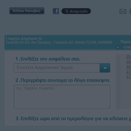
Γλαρίτης Δημήτριος Ν.
Παρα
Σκαλίδη 41-43, 4ος Όροφος - Γραφείο Δ2, Χανιά, 73136, ΧΑΝΙΩΝ
07/0
15
16
16
Επιλέξτε Ασφαλιστικό Ταμείο
17
17