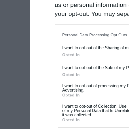
us or personal information d
your opt-out. You may separ
disclosure of your personal
IAB’s list of downstream pa
Personal Data Processing Opt Outs
also be disclosed by us to 
I want to opt-out of the Sharing of 
Downstream Participants
th
Opted In
third parties.
I want to opt-out of the Sale of my 
Please note that this web
Opted In
services and may gather an
I want to opt-out of processing my 
not limited to your visit o
Advertising.
Opted In
grant or deny consent to Go
I want to opt-out of Collection, Use
your data for below specif
of my Personal Data that Is Unrelat
it was collected.
consent section.
Opted In