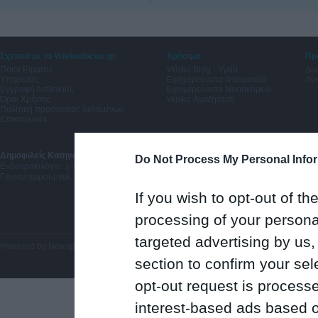
Σχετικά με το Vriskodoctor.gr
Χρήσιμα
Πρ
Ποιοι Είμαστε
Vrisko Blog - Υγεία
Δω
Υπηρεσίες
Εφημερεύοντα Φαρμακεία
Λύσ
Εγγραφή Ασθενούς
Εφημερεύοντα Νοσοκομεία
Όροι Χρήσης
Vrisko Αναζήτηση
Πολιτική προστασίας δεδομένων
Επικοινωνία
Δημοφιλείς Κατηγορίες:
Δερματολόγοι Αφροδισιολόγοι
|
Μαιευτήρες Γυναικολόγ
Do Not Process My Personal Info
Ενδοκρινολόγοι
|
Νευρολόγοι
|
Γαστρεντερολόγοι
|
Πνευμονολόγοι
|
Οδοντίατ
Γενικοί χειρουργοί
If you wish to opt-out of the
processing of your personal
targeted advertising by us
Powered by
Newsphone SA
. All rights reserved.
section to confirm your sel
opt-out request is proces
interest-based ads based o