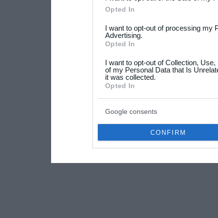
Please note that this web
Opted In
services and may gather an
I want to opt-out of processing my 
not limited to your visit o
Advertising.
Opted In
grant or deny consent to Go
I want to opt-out of Collection, Use
your data for below specif
of my Personal Data that Is Unrelat
it was collected.
consent section.
Opted In
Google consents
CONFIRM