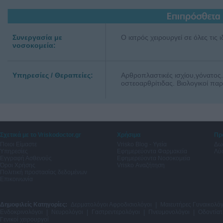
Συνεργασία με
Ο ιατρός χειρουργεί σε όλες τις 
νοσοκομεία:
Υπηρεσίες / Θεραπείες:
Αρθροπλαστικές ισχίου,γόνατος
οστεοαρθρίτιδας. Βιολογικοί π
Σχετικά με το Vriskodoctor.gr
Χρήσιμα
Πρ
Ποιοι Είμαστε
Vrisko Blog - Υγεία
Δω
Υπηρεσίες
Εφημερεύοντα Φαρμακεία
Λύσ
Εγγραφή Ασθενούς
Εφημερεύοντα Νοσοκομεία
Όροι Χρήσης
Vrisko Αναζήτηση
Πολιτική προστασίας δεδομένων
Επικοινωνία
Δημοφιλείς Κατηγορίες:
Δερματολόγοι Αφροδισιολόγοι
|
Μαιευτήρες Γυναικολόγ
Ενδοκρινολόγοι
|
Νευρολόγοι
|
Γαστρεντερολόγοι
|
Πνευμονολόγοι
|
Οδοντίατ
Γενικοί χειρουργοί