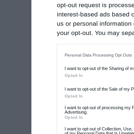
opt-out request is proces
interest-based ads based o
us or personal information d
your opt-out. You may separ
disclosure of your personal
IAB’s list of downstream pa
Personal Data Processing Opt Outs
also be disclosed by us to 
I want to opt-out of the Sharing of 
Downstream Participants
th
Opted In
third parties.
I want to opt-out of the Sale of my 
Please note that this web
Opted In
services and may gather an
I want to opt-out of processing my 
not limited to your visit o
Advertising.
Opted In
grant or deny consent to Go
I want to opt-out of Collection, Use
your data for below specif
of my Personal Data that Is Unrelat