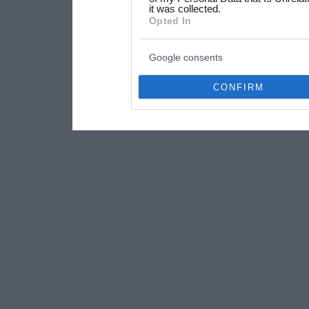
it was collected.
consent section.
Opted In
Google consents
CONFIRM