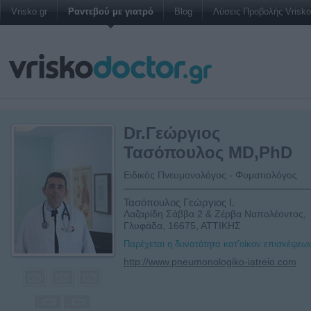
Vrisko.gr
Ραντεβού με γιατρό
Blog
Λύσεις Προβολής Vrisko 
Dr.Γεώργιος
Τασόπουλος MD,PhD
Ειδικός Πνευμονολόγος - Φυματιολόγος
Τασόπουλος Γεώργιος Ι.
Λαζαρίδη Σάββα 2 & Ζέρβα Ναπολέοντος,
Γλυφάδα, 16675, ΑΤΤΙΚΗΣ
Παρέχεται η δυνατότητα κατ’οίκον επισκέψεω