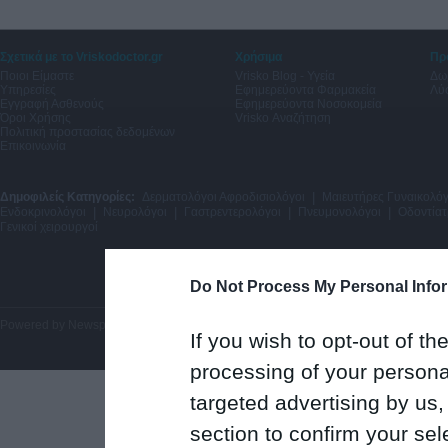
Σχετικά με το Vriskodoctor.gr
Χρήσιμα
Πρ
Ποιοι Είμαστε
Vrisko Blog - Υγεία
Δω
Υπηρεσίες
Εφημερεύοντα Φαρμακεία
Λύσ
Εγγραφή Ασθενούς
Εφημερεύοντα Νοσοκομεία
Όροι Χρήσης
Vrisko Αναζήτηση
Πολιτική προστασίας δεδομένων
Επικοινωνία
Δημοφιλείς Κατηγορίες:
Δερματολόγοι Αφροδισιολόγοι
|
Μαιευτήρες Γυναικολόγ
Ενδοκρινολόγοι
|
Νευρολόγοι
|
Γαστρεντερολόγοι
|
Πνευμονολόγοι
|
Οδοντίατ
Γενικοί χειρουργοί
Do Not Process My Personal Info
Powered by
Newsphone SA
. All rights reserved.
If you wish to opt-out of the
processing of your personal
targeted advertising by us
section to confirm your sel