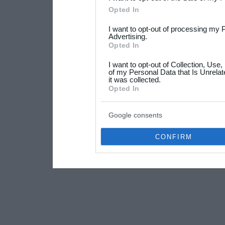
Please note that this web
Opted In
services and may gather an
I want to opt-out of processing my 
not limited to your visit o
Advertising.
Opted In
grant or deny consent to Go
I want to opt-out of Collection, Use
your data for below specif
of my Personal Data that Is Unrelat
it was collected.
consent section.
Opted In
Google consents
CONFIRM