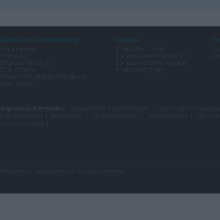
Σχετικά με το Vriskodoctor.gr
Χρήσιμα
Πρ
Ποιοι Είμαστε
Vrisko Blog - Υγεία
Δω
Υπηρεσίες
Εφημερεύοντα Φαρμακεία
Λύσ
Εγγραφή Ασθενούς
Εφημερεύοντα Νοσοκομεία
Όροι Χρήσης
Vrisko Αναζήτηση
Πολιτική προστασίας δεδομένων
Επικοινωνία
Δημοφιλείς Κατηγορίες:
Δερματολόγοι Αφροδισιολόγοι
|
Μαιευτήρες Γυναικολόγ
Ενδοκρινολόγοι
|
Νευρολόγοι
|
Γαστρεντερολόγοι
|
Πνευμονολόγοι
|
Οδοντίατ
Γενικοί χειρουργοί
Powered by
Newsphone SA
. All rights reserved.