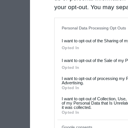
your opt-out. You may separ
disclosure of your personal
IAB’s list of downstream pa
Personal Data Processing Opt Outs
also be disclosed by us to 
I want to opt-out of the Sharing of 
Downstream Participants
th
Opted In
third parties.
I want to opt-out of the Sale of my 
Please note that this web
Opted In
services and may gather an
I want to opt-out of processing my 
not limited to your visit o
Advertising.
Opted In
grant or deny consent to Go
I want to opt-out of Collection, Use
your data for below specif
of my Personal Data that Is Unrelat
it was collected.
consent section.
Opted In
Google consents