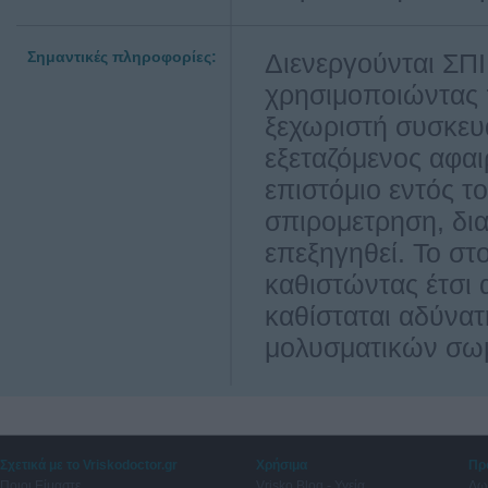
Σημαντικές πληροφορίες:
Διενεργούνται Σ
χρησιμοποιώντας 
ξεχωριστή συσκευ
εξεταζόμενος αφαι
επιστόμιο εντός τ
σπιρομετρηση, δια
επεξηγηθεί. Το στ
καθιστώντας έτσι 
καθίσταται αδύνατ
μολυσματικών σωμ
Σχετικά με το Vriskodoctor.gr
Χρήσιμα
Πρ
Ποιοι Είμαστε
Vrisko Blog - Υγεία
Δω