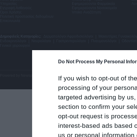
Υπηρεσίες
Εφημερεύοντα Φαρμακεία
Λύσ
Εγγραφή Ασθενούς
Εφημερεύοντα Νοσοκομεία
Όροι Χρήσης
Vrisko Αναζήτηση
Πολιτική προστασίας δεδομένων
Επικοινωνία
Δημοφιλείς Κατηγορίες:
Δερματολόγοι Αφροδισιολόγοι
|
Μαιευτήρες Γυναικολόγ
Ενδοκρινολόγοι
|
Νευρολόγοι
|
Γαστρεντερολόγοι
|
Πνευμονολόγοι
|
Οδοντίατ
Γενικοί χειρουργοί
Do Not Process My Personal Info
Powered by
Newsphone SA
. All rights reserved.
If you wish to opt-out of the
processing of your personal
targeted advertising by us
section to confirm your sel
opt-out request is proces
interest-based ads based o
us or personal information d