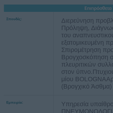
Σπουδές:
Διερεύνηση προβλ
Πρόληψη, Διάγνωσ
του αναπνευστικού
εξατομικευμένη πρ
Σπιρομέτρηση προ 
Βρογχοσκόπηση σε
πλευριτικών συλλ
στον ύπνο.Πτυχιού
μίου BOLOGNAAρι
(Βρογχικό Άσθμα)
Εμπειρία:
Υπηρεσία υπαίθρου
ΠΝΕΥΜΟΝΟΛΟΓΙΑΣ 