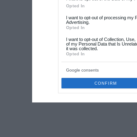
Please note that this web
Opted In
services and may gather an
I want to opt-out of processing my 
not limited to your visit o
Advertising.
Opted In
grant or deny consent to Go
I want to opt-out of Collection, Use
your data for below specif
of my Personal Data that Is Unrelat
it was collected.
consent section.
Opted In
Google consents
CONFIRM