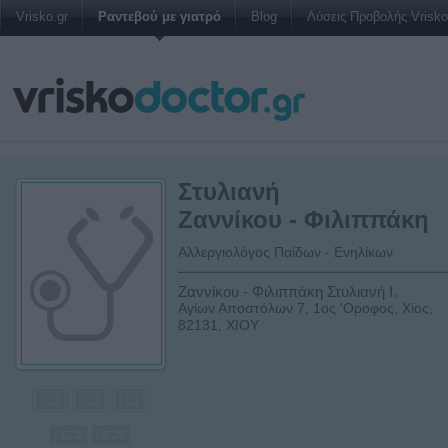
Vrisko.gr
Ραντεβού με γιατρό
Blog
Λύσεις Προβολής Vrisko 
Στυλιανή
Ζαννίκου - Φιλιππάκη
Αλλεργιολόγος Παίδων - Ενηλίκων
Ζαννίκου - Φιλιππάκη Στυλιανή Ι.
Αγίων Αποστόλων 7, 1ος 'Οροφος, Χίος,
82131, ΧΙΟΥ