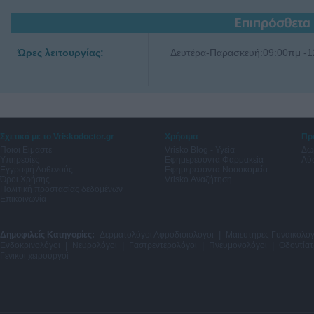
Ώρες λειτουργίας:
Δευτέρα-Παρασκευή:09:00πμ -12
Σχετικά με το Vriskodoctor.gr
Χρήσιμα
Πρ
Ποιοι Είμαστε
Vrisko Blog - Υγεία
Δω
Υπηρεσίες
Εφημερεύοντα Φαρμακεία
Λύσ
Εγγραφή Ασθενούς
Εφημερεύοντα Νοσοκομεία
Όροι Χρήσης
Vrisko Αναζήτηση
Πολιτική προστασίας δεδομένων
Επικοινωνία
Δημοφιλείς Κατηγορίες:
Δερματολόγοι Αφροδισιολόγοι
|
Μαιευτήρες Γυναικολόγ
Ενδοκρινολόγοι
|
Νευρολόγοι
|
Γαστρεντερολόγοι
|
Πνευμονολόγοι
|
Οδοντίατ
Γενικοί χειρουργοί