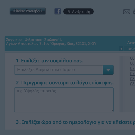
Ζαννίκου - Φιλιππάκη Στυλιανή Ι.
Δευ
Αγίων Αποστόλων 7, 1ος 'Οροφος, Χίος, 82131, ΧΙΟΥ
10/0
06
06
07
Επιλέξτε Ασφαλιστικό Ταμείο
07
08
08